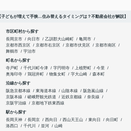
【子どもが増えて手狭…住み替えるタイミングは？不動産会社が解説】
市区町村から探す
長岡京市
向日市
乙訓郡大山崎町
亀岡市
京都市西京区
京都市右京区
京都市伏見区
京都市南区
舞鶴市
宇治市
町名から探す
寺戸町
千代川町今津
字円明寺
上植野町
今里
奥海印寺
鶏冠井町
物集女町
字大山崎
森本町
沿線から探す
阪急京都本線
東海道本線
山陰本線
阪急嵐山線
京阪本線
嵯峨野観光鉄道
近鉄京都線
奈良線
京阪宇治線
京都地下鉄東西線
駅から探す
長岡天神
長岡京
西向日
西山天王山
東向日
向日町
洛西口
千代川
並河
山崎