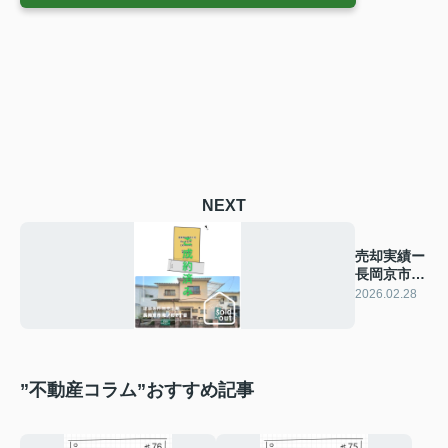
NEXT
売却実績ー
長岡京市滝
ノ町2丁目
2026.02.28
ー
”不動産コラム”おすすめ記事