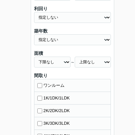
利回り
築年数
面積
～
間取り
ワンルーム
1K/1DK/1LDK
2K/2DK/2LDK
3K/3DK/3LDK