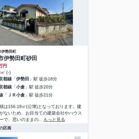
市
伊勢田町
市伊勢田町砂田
万円
㎡ (-)
京都線
「
伊勢田
」駅 徒歩18分
京都線
「
小倉
」駅 徒歩20分
線
「
ＪＲ小倉
」駅 徒歩21分
積は156.18㎡(公簿)となっております。建
がないため、お目当ての建築会社やハウス
ーで、思いのままの...
もっと見る
の区画