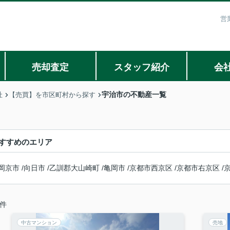
営
売却査定
スタッフ紹介
会
宇治市の不動産一覧
社
【売買】を市区町村から探す
すすめのエリア
岡京市
/
向日市
/
乙訓郡大山崎町
/
亀岡市
/
京都市西京区
/
京都市右京区
/
件
中古マンション
売地