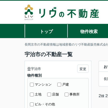
トップ
物件検索
長岡京市の不動産情報は地域密着のリヴ不動産販売株式会
宇治市の不動産一覧
お
宇治市
変更
物件種別
長
マンション
戸建
土地
店舗
事務所
2
2
棟
ビル・その他