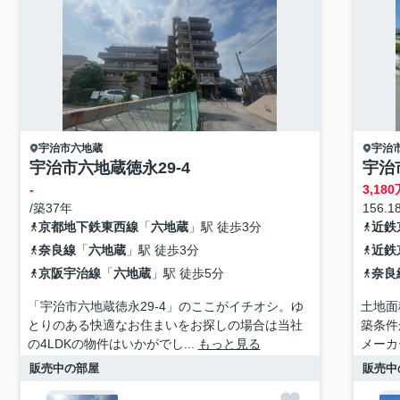
宇治市
六地蔵
宇治
宇治市六地蔵徳永29-4
宇治
-
3,180
/築37年
156.18
京都地下鉄東西線
「
六地蔵
」駅 徒歩3分
近鉄
奈良線
「
六地蔵
」駅 徒歩3分
近鉄
京阪宇治線
「
六地蔵
」駅 徒歩5分
奈良
「宇治市六地蔵徳永29-4」のここがイチオシ。ゆ
土地面
とりのある快適なお住まいをお探しの場合は当社
築条件
の4LDKの物件はいかがでし...
もっと見る
メーカ
販売中の部屋
販売中