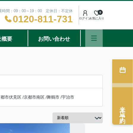
業時間：09：00～19：00 定休日：不定休
0
0120-811-731
ログイン
お気に入り
社概要
お問い合わせ
京都市伏見区
/
京都市南区
/
舞鶴市
/
宇治市
来店予約