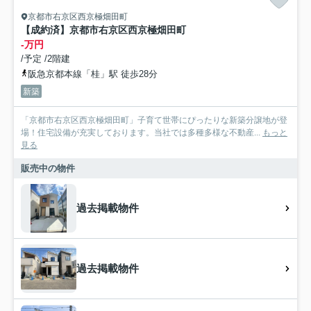
京都市右京区西京極畑田町
【成約済】京都市右京区西京極畑田町
-万円
/予定 /2階建
阪急京都本線「桂」駅 徒歩28分
新築
「京都市右京区西京極畑田町」子育て世帯にぴったりな新築分譲地が登
場！住宅設備が充実しております。当社では多種多様な不動産...
もっと
見る
販売中の物件
過去掲載物件
過去掲載物件