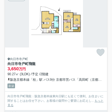
向日市寺戸町
向日市寺戸町飛龍
3,650
万円
90.27㎡ (3LDK) /予定 /2階建
阪急京都本線「桂」駅 バス9分 京都市営バス「高田町（京都府）」 停歩12分
新築
向日市寺戸町飛龍：阪急京都本線東向日駅にも近くて便利。お住まいに
関することはお任せ下さい。お客様の疑問やご要望にお応えし...
もっと
見る