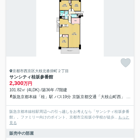
京都市西京区大枝北沓掛町２丁目
サンシティ桂坂参番館
2,300
万円
101.82㎡ (4LDK) /築36年 /7階建
阪急京都本線「桂」駅 バス19分 京阪京都交通「大枝山町西」 停歩3分
阪急京都本線桂駅周辺への引っ越しをお考えなら「サンシティ桂坂参番
館」。ファミリー向けのポイント、京都市立桂坂小学校が徒歩...
もっと
見る
販売中の部屋