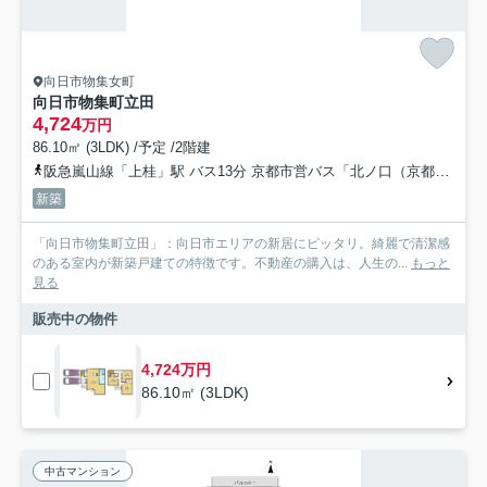
向日市物集女町
向日市物集町立田
4,724
万円
86.10㎡ (3LDK) /予定 /2階建
阪急嵐山線「上桂」駅 バス13分 京都市営バス「北ノ口（京都府）」 停歩2分
新築
「向日市物集町立田」：向日市エリアの新居にピッタリ。綺麗で清潔感
のある室内が新築戸建ての特徴です。不動産の購入は、人生の...
もっと
見る
販売中の物件
4,724万円
86.10㎡ (3LDK)
中古マンション