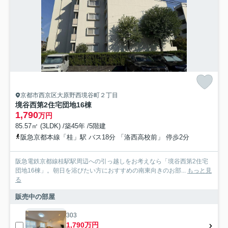
京都市西京区大原野西境谷町２丁目
境谷西第2住宅団地16棟
1,790
万円
85.57㎡ (3LDK) /築45年 /5階建
阪急京都本線「桂」駅 バス18分 「洛西高校前」 停歩2分
阪急電鉄京都線桂駅駅周辺への引っ越しをお考えなら「境谷西第2住宅
団地16棟」。朝日を浴びたい方におすすめの南東向きのお部...
もっと見
る
販売中の部屋
303
1,790万円