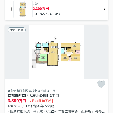
2階
2,300万円
101.82㎡ (4LDK)
中古一戸建
京都市西京区大枝北沓掛町３丁目
京都市西京区大枝北沓掛町3丁目
3,899
万円
7月21日 値下げ
130.83㎡ (3LDK) /築36年 /2階建
阪急京都本線「桂」駅 バス22分 京阪京都交通「西桂坂」 停歩2分