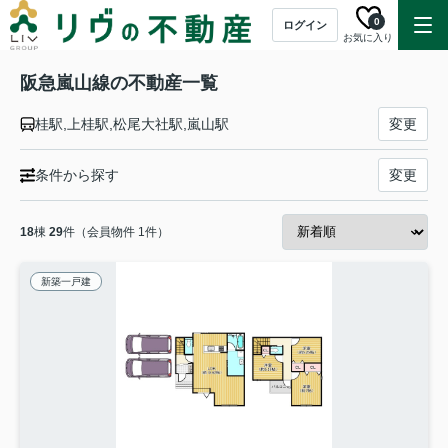
0
ログイン
お気に入り
阪急嵐山線の不動産一覧
桂駅,上桂駅,松尾大社駅,嵐山駅
変更
条件から探す
変更
18
棟
29
件（会員物件 1件）
新築一戸建