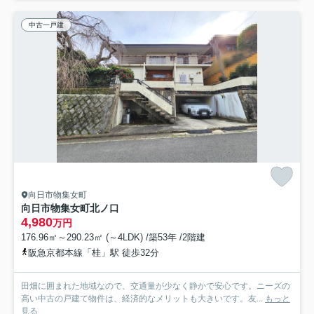
中古一戸建
向日市物集女町
向日市物集女町北ノ口
4,980
万円
176.96㎡～290.23㎡ (～4LDK) /築53年 /2階建
阪急京都本線「桂」駅 徒歩32分
田畑に囲まれた地域なので、交通量が少なく静かで安心です。ニーズの
高い中古の戸建て物件は、経済的なメリットも大きいです。友...
もっと
見る