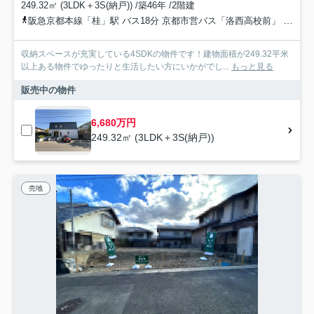
249.32㎡ (3LDK＋3S(納戸)) /築46年 /2階建
阪急京都本線「桂」駅 バス18分 京都市営バス「洛西高校前」 停歩2分
収納スペースが充実している4SDKの物件です！建物面積が249.32平米
以上ある物件でゆったりと生活したい方にいかがでし...
もっと見る
販売中の物件
6,680万円
249.32㎡ (3LDK＋3S(納戸))
売地