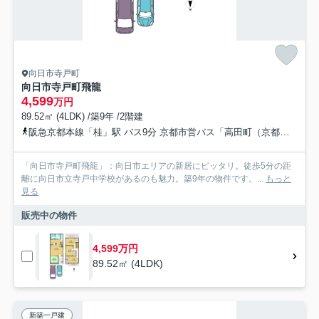
向日市寺戸町
向日市寺戸町飛龍
4,599
万円
89.52㎡ (4LDK) /築9年 /2階建
阪急京都本線「桂」駅 バス9分 京都市営バス「高田町（京都府）」 停歩13分
「向日市寺戸町飛龍」：向日市エリアの新居にピッタリ。徒歩5分の距
離に向日市立寺戸中学校があるのも魅力。築9年の物件です。...
もっと
見る
販売中の物件
4,599万円
89.52㎡ (4LDK)
新築一戸建