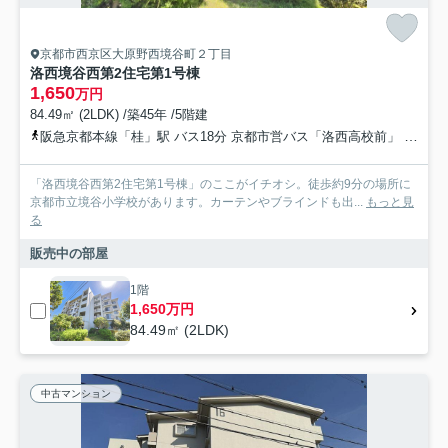
京都市西京区大原野西境谷町２丁目
洛西境谷西第2住宅第1号棟
1,650
万円
84.49㎡ (2LDK) /築45年 /5階建
阪急京都本線「桂」駅 バス18分 京都市営バス「洛西高校前」 停歩3分
「洛西境谷西第2住宅第1号棟」のここがイチオシ。徒歩約9分の場所に
京都市立境谷小学校があります。カーテンやブラインドも出...
もっと見
る
販売中の部屋
1階
1,650万円
84.49㎡ (2LDK)
中古マンション