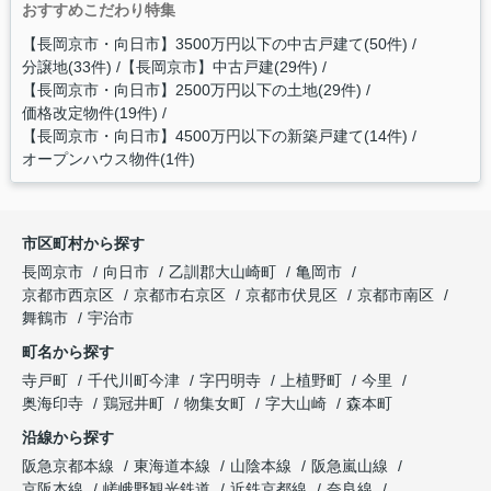
おすすめこだわり特集
【長岡京市・向日市】3500万円以下の中古戸建て(50件)
分譲地(33件)
【長岡京市】中古戸建(29件)
【長岡京市・向日市】2500万円以下の土地(29件)
価格改定物件(19件)
【長岡京市・向日市】4500万円以下の新築戸建て(14件)
オープンハウス物件(1件)
市区町村から探す
長岡京市
向日市
乙訓郡大山崎町
亀岡市
京都市西京区
京都市右京区
京都市伏見区
京都市南区
舞鶴市
宇治市
町名から探す
寺戸町
千代川町今津
字円明寺
上植野町
今里
奥海印寺
鶏冠井町
物集女町
字大山崎
森本町
沿線から探す
阪急京都本線
東海道本線
山陰本線
阪急嵐山線
京阪本線
嵯峨野観光鉄道
近鉄京都線
奈良線