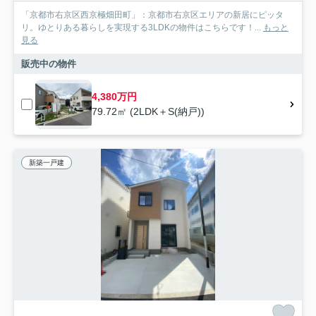
「京都市右京区西京極畑田町」：京都市右京区エリアの新居にピッタ
リ。ゆとりある暮らしを実現する3LDKの物件はこちらです！...
もっと
見る
販売中の物件
4,380万円
79.72㎡ (2LDK＋S(納戸))
新築一戸建