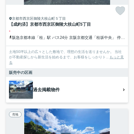
京都市西京区御陵大枝山町５丁目
【成約済】京都市西京区御陵大枝山町5丁目
-
阪急京都本線「桂」駅 バス24分 京阪京都交通「桂坂中央」 停歩8分
土地50坪以上の広々とした敷地で、理想の生活を送りませんか。 当社
が不動産探しから新生活を始めるまで、お客様をしっかりト...
もっと見
る
販売中の区画
過去掲載物件
売地