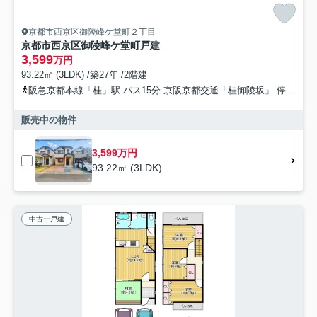
京都市西京区御陵峰ケ堂町２丁目
京都市西京区御陵峰ケ堂町戸建
3,599
万円
93.22㎡ (3LDK) /築27年 /2階建
阪急京都本線「桂」駅 バス15分 京阪京都交通「桂御陵坂」 停歩5分
販売中の物件
3,599万円
93.22㎡ (3LDK)
中古一戸建