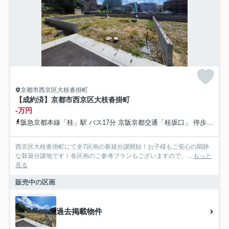
京都市西京区大枝沓掛町
【成約済】京都市西京区大枝沓掛町
-万円
阪急京都本線「桂」駅 バス17分 京阪京都交通「桂坂口」 停歩2分
西京区大枝沓掛町にて全7区画の新規分譲開始！お子様もご安心の閑静
な新築分譲地です！各区画のご参考プランもございますので、...
もっと
見る
販売中の区画
過去掲載物件