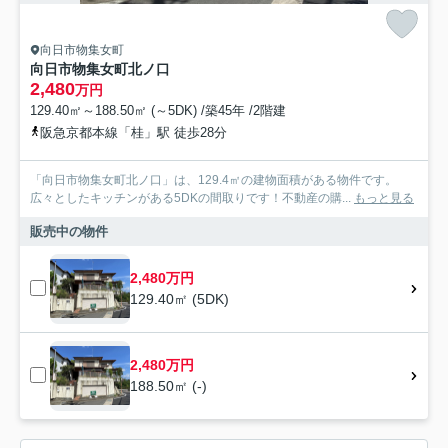
向日市物集女町
向日市物集女町北ノ口
2,480
万円
129.40㎡～188.50㎡ (～5DK) /築45年 /2階建
阪急京都本線「桂」駅 徒歩28分
「向日市物集女町北ノ口」は、129.4㎡の建物面積がある物件です。
広々としたキッチンがある5DKの間取りです！不動産の購...
もっと見る
販売中の物件
2,480万円
129.40㎡ (5DK)
2,480万円
188.50㎡ (-)