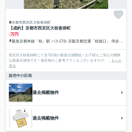
京都市西京区大枝沓掛町
【成約】京都市西京区大枝沓掛町
-万円
阪急京都本線「桂」駅 バス17分 京阪京都交通「桂坂口」 停歩2分
西京区大枝沓掛町にて全7区画の新規分譲開始！お子様もご安心の閑静
な新築分譲地です！各区画のご参考プランもございますので、...
もっと
見る
販売中の区画
過去掲載物件
過去掲載物件