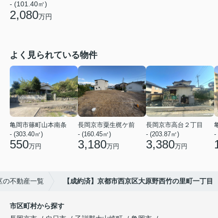
- (101.40㎡)
2,080
万円
よく見られている物件
亀岡市篠町山本南条
長岡京市粟生梶ケ前
長岡京市高台２丁目
- (303.40㎡)
- (160.45㎡)
- (203.87㎡)
-
550
3,180
3,380
万円
万円
万円
区の不動産一覧
【成約済】京都市西京区大原野西竹の里町一丁目
市区町村から探す