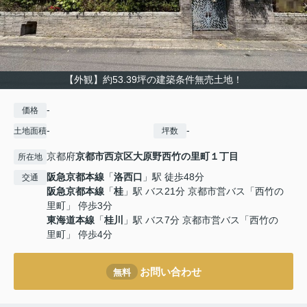
【外観】約53.39坪の建築条件無売土地！
-
価格
-
-
土地面積
坪数
京都府
京都市西京区
大原野西竹の里町１丁目
所在地
阪急京都本線
「
洛西口
」駅 徒歩48分
交通
阪急京都本線
「
桂
」駅 バス21分 京都市営バス「西竹の
里町」 停歩3分
東海道本線
「
桂川
」駅 バス7分 京都市営バス「西竹の
里町」 停歩4分
お問い合わせ
無料