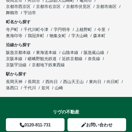
長岡京市
向日市
乙訓郡大山崎町
亀岡市
京都市西京区
京都市右京区
京都市伏見区
京都市南区
舞鶴市
宇治市
町名から探す
寺戸町
千代川町今津
字円明寺
上植野町
今里
奥海印寺
鶏冠井町
物集女町
字大山崎
森本町
沿線から探す
阪急京都本線
東海道本線
山陰本線
阪急嵐山線
京阪本線
嵯峨野観光鉄道
近鉄京都線
奈良線
京阪宇治線
京都地下鉄東西線
駅から探す
長岡天神
長岡京
西向日
西山天王山
東向日
向日町
洛西口
千代川
並河
山崎
リヴの不動産
0120-811-731
お問い合わせ