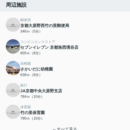
周辺施設
郵便局
京都大原野西竹の里郵便局
346ｍ（5分）
コンビニエンスストア
セブンイレブン 京都洛西境谷店
605ｍ（8分）
幼稚園
さかいだに幼稚園
638ｍ（8分）
銀行
JA京都中央大原野支店
784ｍ（10分）
保育園
竹の里保育園
790ｍ（10分）
すべて見る