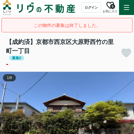
0
ログイン
お気に入り
この物件の募集は終了しました。
【成約済】京都市西京区大原野西竹の里
町一丁目
募集0
-
1
/
9