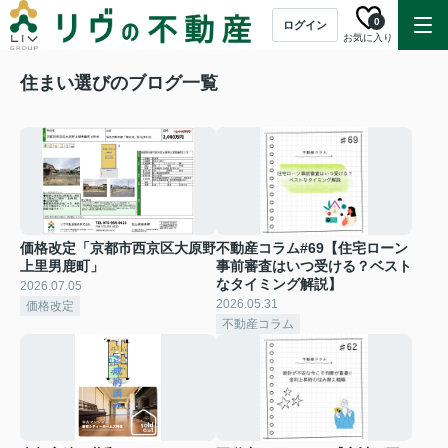
0
ログイン
お気に入り
住まい選びのブログ一覧
価格改定「京都市西京区大原野
不動産コラム#69【住宅ローン
上里男鹿町」
事前審査はいつ受ける？ベスト
なタイミング解説】
2026.07.05
2026.05.31
価格改定
不動産コラム