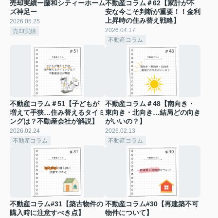
売却実績ー藤和シティーホーム
不動産コラム＃62【家計が不
ズ神足ー
安な今こそ判断が重要！！金利
上昇時の住み替え戦略】
2026.05.25
2026.04.17
売却実績
不動産コラム
不動産コラム＃51【子どもが
不動産コラム＃48【南向き・
増えて手狭…住み替えるタイミ
東向き・北向き…結局どの向き
ングは？不動産会社が解説】
がいいの？】
2026.02.24
2026.02.13
不動産コラム
不動産コラム
不動産コラム#31【築古物件の
不動産コラム#30【再建築不可
購入時に注意すべき点】
物件について】