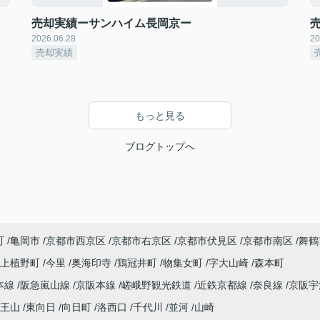
売却実績ーサンハイム長岡京ー
2026.06.28
20
売却実績
もっと見る
ブログトップへ
町
亀岡市
京都市西京区
京都市右京区
京都市伏見区
京都市南区
舞鶴
上植野町
今里
奥海印寺
鶏冠井町
物集女町
字大山崎
森本町
本線
阪急嵐山線
京阪本線
嵯峨野観光鉄道
近鉄京都線
奈良線
京阪
王山
東向日
向日町
洛西口
千代川
並河
山崎