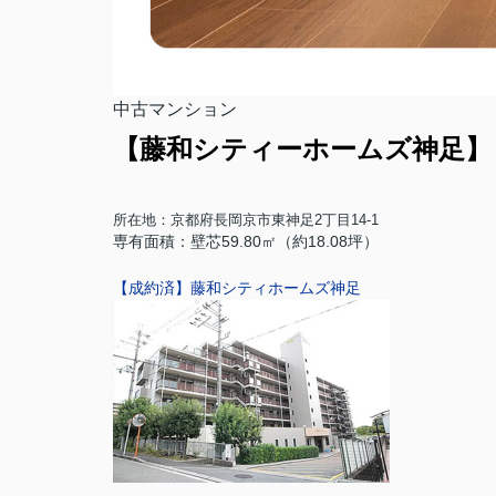
中古マンション
【藤和シティーホームズ神足】
所在地：
京都府⻑岡京市東神足2丁目14-1
専有面積：壁芯59.80㎡（約18.08坪）
【成約済】藤和シティホームズ神足