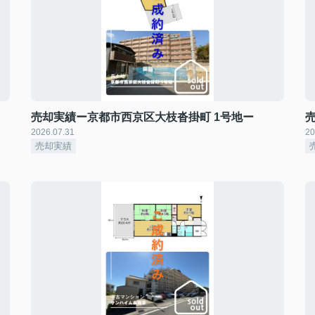
売却実績ー京都市西京区大枝沓掛町 1号地ー
2026.07.31
20
売却実績