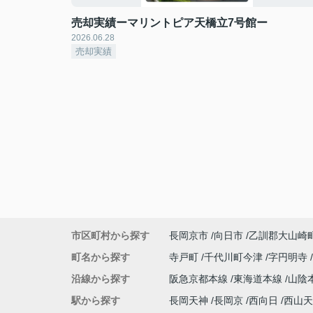
売却実績ーマリントピア天橋立7号館ー
2026.06.28
売却実績
市区町村から探す
長岡京市
向日市
乙訓郡大山崎
町名から探す
寺戸町
千代川町今津
字円明寺
沿線から探す
阪急京都本線
東海道本線
山陰
駅から探す
長岡天神
長岡京
西向日
西山天