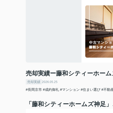
売却実績ー藤和シティーホーム
売却実績
2026.05.25
#長岡京市
#成約御礼
#マンション
#住まい選び
#不動
「藤和シティーホームズ神足」