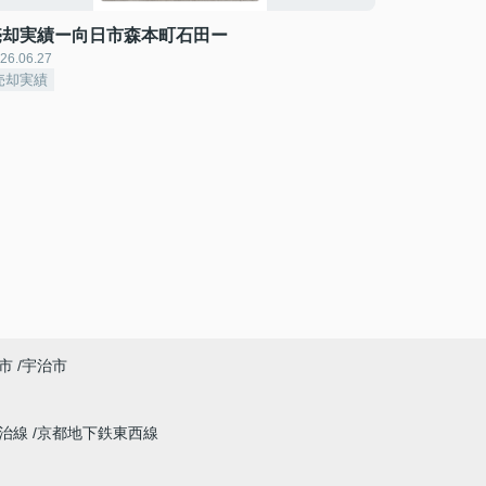
売却実績ー向日市森本町石田ー
26.06.27
売却実績
市
宇治市
宇治線
京都地下鉄東西線