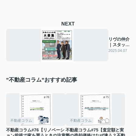
NEXT
リヴの仲介
｜スタッフ
募集中！！
2025.04.07
”不動産コラム”おすすめ記事
不動産コラム
不動産コラム
不動産コラム#76【リノベーシ
不動産コラム#75【査定額と実
ョン前提で家を買うときの注意
際の売却価格はなぜ違う？不動