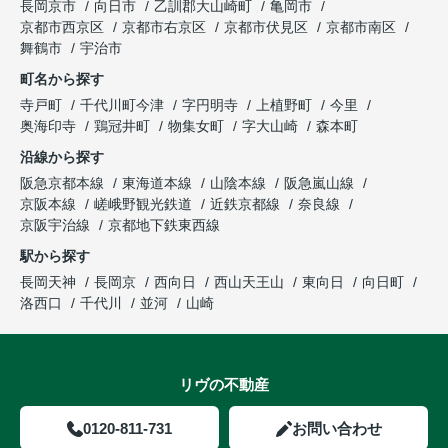
長岡京市
向日市
乙訓郡大山崎町
亀岡市
京都市西京区
京都市右京区
京都市伏見区
京都市南区
舞鶴市
宇治市
町名から探す
寺戸町
千代川町今津
字円明寺
上植野町
今里
奥海印寺
鶏冠井町
物集女町
字大山崎
森本町
沿線から探す
阪急京都本線
東海道本線
山陰本線
阪急嵐山線
京阪本線
嵯峨野観光鉄道
近鉄京都線
奈良線
京阪宇治線
京都地下鉄東西線
駅から探す
長岡天神
長岡京
西向日
西山天王山
東向日
向日町
洛西口
千代川
並河
山崎
リヴの不動産
0120-811-731
お問い合わせ