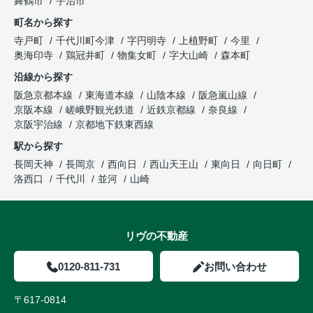
舞鶴市
宇治市
町名から探す
寺戸町
千代川町今津
字円明寺
上植野町
今里
奥海印寺
鶏冠井町
物集女町
字大山崎
森本町
沿線から探す
阪急京都本線
東海道本線
山陰本線
阪急嵐山線
京阪本線
嵯峨野観光鉄道
近鉄京都線
奈良線
京阪宇治線
京都地下鉄東西線
駅から探す
長岡天神
長岡京
西向日
西山天王山
東向日
向日町
洛西口
千代川
並河
山崎
リヴの不動産
0120-811-731
お問い合わせ
〒617-0814