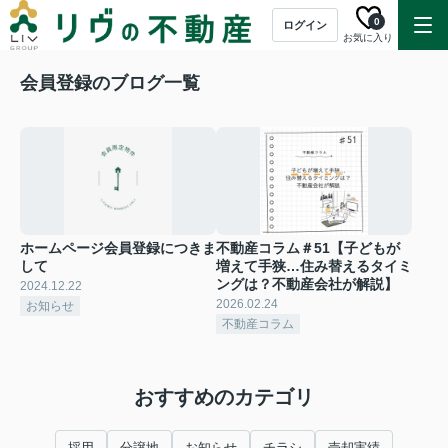
0
ログイン
お気に入り
会員登録のブログ一覧
ホームページ会員登録につきま
不動産コラム＃51【子どもが
して
増えて手狭…住み替えるタイミ
ングは？不動産会社が解説】
2024.12.22
2026.02.24
お知らせ
不動産コラム
おすすめのカテゴリ
採用
分譲地
お知らせ
チラシ
売却実績