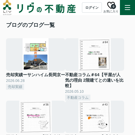
0
ログイン
お気に入り
ブログのブログ一覧
売却実績ーサンハイム長岡京ー
不動産コラム＃64【平屋が人
気の理由 2階建てとの違いを比
2026.06.28
較】
売却実績
2026.05.10
不動産コラム