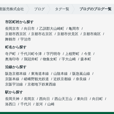
産販売株式会社
ブログ
タグ一覧
ブログのブログ一覧
市区町村から探す
長岡京市
向日市
乙訓郡大山崎町
亀岡市
京都市西京区
京都市右京区
京都市伏見区
京都市南区
舞鶴市
宇治市
町名から探す
寺戸町
千代川町今津
字円明寺
上植野町
今里
奥海印寺
鶏冠井町
物集女町
字大山崎
森本町
沿線から探す
阪急京都本線
東海道本線
山陰本線
阪急嵐山線
京阪本線
嵯峨野観光鉄道
近鉄京都線
奈良線
京阪宇治線
京都地下鉄東西線
駅から探す
長岡天神
長岡京
西向日
西山天王山
東向日
向日町
洛西口
千代川
並河
山崎