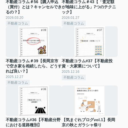
不動産コラム＃56【購入申込
不動産コラム＃43【「査定額
（買付）とは？キャンセルでき
が地味に上がる」7つのテクニ
るの？】
ック】
2026.03.20
2026.01.27
不動産コラム
不動産コラム
不動産コラム＃39【長岡京市
不動産コラム#37【不動産投
で空き家を相続したら、どうす
資・大家業について】
れば良い？】
2025.12.16
2025.12.27
不動産コラム
不動産コラム
不動産コラム#36【不動産分野
【気まぐれブログvol.1】長岡
における道路種別】
京の秋とガラシャ祭り