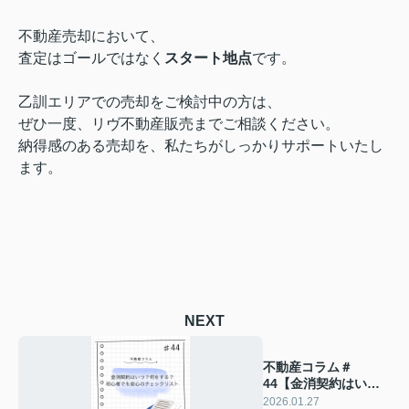
不動産売却において、
査定はゴールではなく
スタート地点
です。
乙訓エリアでの売却をご検討中の方は、
ぜひ一度、リヴ不動産販売までご相談ください。
納得感のある売却を、私たちがしっかりサポートいたし
ます。
NEXT
不動産コラム＃
44【金消契約はい
つ？何する？初心者
2026.01.27