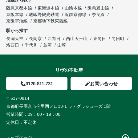
阪急京都本線
東海道本線
山陰本線
阪急嵐山線
京阪本線
嵯峨野観光鉄道
近鉄京都線
奈良線
京阪宇治線
京都地下鉄東西線
駅から探す
長岡天神
長岡京
西向日
西山天王山
東向日
向日町
洛西口
千代川
並河
山崎
リヴの不動産
0120-811-731
お問い合わせ
〒617-0814
京都府長岡京市今里西ノ口13-1 ラ・グラシューズ 1階
営業時間：
09：00～19：00
定休日：
不定休
トップページ