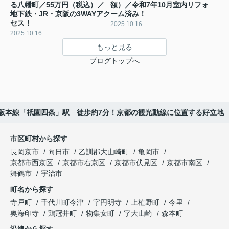
る八幡町／55万円（税込）／
額）／令和7年10月室内リフォ
地下鉄・JR・京阪の3WAYアク
ーム済み！
セス！
2025.10.16
2025.10.16
もっと見る
ブログトップへ
京阪本線「祇園四条」駅 徒歩約7分！京都の観光動線に位置する好立地
市区町村から探す
長岡京市
向日市
乙訓郡大山崎町
亀岡市
京都市西京区
京都市右京区
京都市伏見区
京都市南区
舞鶴市
宇治市
町名から探す
寺戸町
千代川町今津
字円明寺
上植野町
今里
奥海印寺
鶏冠井町
物集女町
字大山崎
森本町
沿線から探す