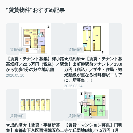
”賃貸物件”おすすめ記事
賃貸物件
賃貸物件
【賃貸・テナント募集】梅小路
★成約済★【賃貸・テナント募
高畑町／22.5万円（税込）／駅
集】出町柳駅前テナント／19.8
から徒歩4分の好立地店舗
万円（税込）／学生・住民・観
光動線が重なる出町柳駅エリア
2026.05.10
に、新募集！！
2026.03.24
賃貸物件
賃貸物件
★成約済★【賃貸・事務所募
【賃貸・マンション募集】円明
集】京都市下京区西洞院五条上
寺ケ丘団地B棟／7.5万円（月