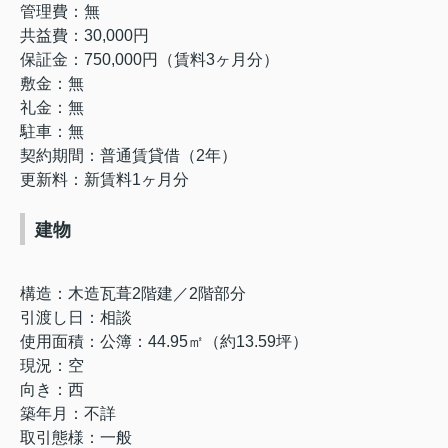
管理費：無
共益費：30,000円
保証金：750,000円（賃料3ヶ月分）
敷金：無
礼金：無
駐車：無
契約期間：普通賃貸借（2年）
更新料：新賃料1ヶ月分
建物
構造：木造瓦葺2階建／2階部分
引渡し日：相談
使用面積：公簿：44.95
㎡（約13.59坪）
現況：空
向き：西
築年月：不詳
取引態様：一般