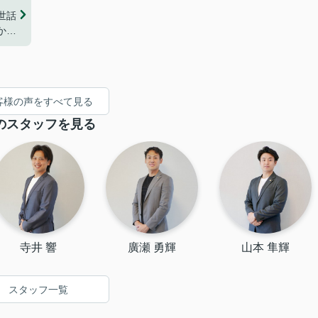
世話
から
、常
して
お任
し
客様の声をすべて見る
いま
のスタッフを見る
寺井 響
廣瀬 勇輝
山本 隼輝
スタッフ一覧