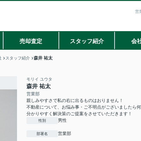
営
売却査定
スタッフ紹介
会
森井 祐太
社
スタッフ紹介
モリイ ユウタ
森井 祐太
営業部
親しみやすさで私の右に出るものはおりません！
不動産について、お悩み事・ご不明点がございましたら何
分かりやすく解決策のご提案をさせていただきます！
男性
性別
営業部
部署名