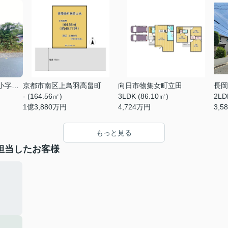
綴喜郡宇治田原町大字南小字上ノ山
京都市南区上鳥羽高畠町
向日市物集女町立田
長岡
- (164.56㎡)
3LDK (86.10㎡)
2LD
1
億
3,880
万円
4,724
万円
3,5
もっと見る
担当したお客様