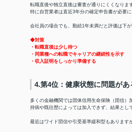
転職直後や独立直後は審査が通りにくくなりま
特に自営業者は直近3年分の確定申告書が必要
会社員の場合でも、勤続1年未満だと評価は下
◆対策
・転職直後は少し待つ
・同業種への転職でキャリアの継続性を示す
・収入証明をしっかり準備する
4.第4位：健康状態に問題が
多くの金融機関では団体信用生命保険（団信）
持病や既往歴によっては加入できず、結果とし
最近はワイド団信や引受基準緩和型もあります