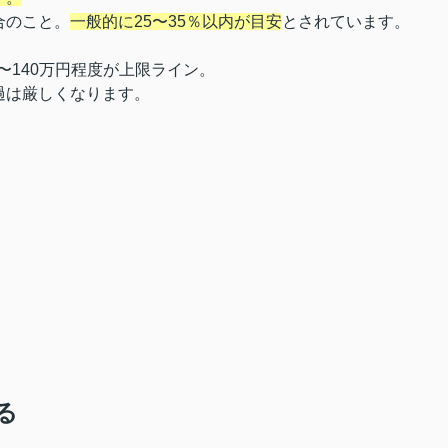
合のこと。
一般的に25〜35％以内が目安
とされています。
〜140万円程度が上限ライン。
過は厳しくなります。
る