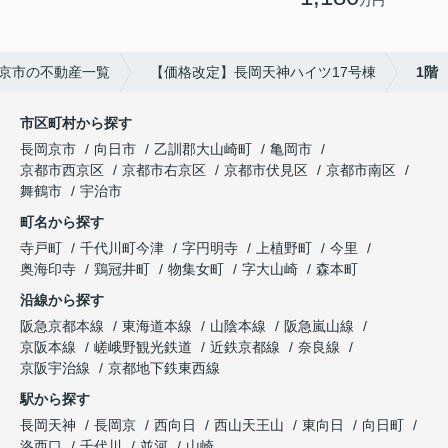
万円
京市の不動産一覧
【価格改定】長岡天神ハイツ17号棟
1階
市区町村から探す
長岡京市
向日市
乙訓郡大山崎町
亀岡市
京都市西京区
京都市右京区
京都市伏見区
京都市南区
舞鶴市
宇治市
町名から探す
寺戸町
千代川町今津
字円明寺
上植野町
今里
奥海印寺
鶏冠井町
物集女町
字大山崎
森本町
沿線から探す
阪急京都本線
東海道本線
山陰本線
阪急嵐山線
京阪本線
嵯峨野観光鉄道
近鉄京都線
奈良線
京阪宇治線
京都地下鉄東西線
駅から探す
長岡天神
長岡京
西向日
西山天王山
東向日
向日町
洛西口
千代川
並河
山崎