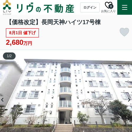
0
ログイン
お気に入り
【価格改定】長岡天神ハイツ17号棟
8月1日 値下げ
2,680
万円
1
/
2