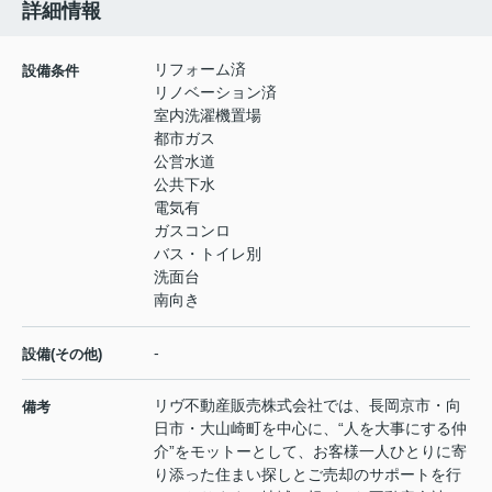
詳細情報
リフォーム済
設備条件
リノベーション済
室内洗濯機置場
都市ガス
公営水道
公共下水
電気有
ガスコンロ
バス・トイレ別
洗面台
南向き
-
設備(その他)
リヴ不動産販売株式会社では、長岡京市・向
備考
日市・大山崎町を中心に、“人を大事にする仲
介”をモットーとして、お客様一人ひとりに寄
り添った住まい探しとご売却のサポートを行