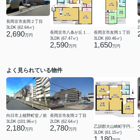
長岡京市友岡２丁目
3LDK (62.64㎡)
2
2,690
長岡京市八条が丘１丁目
長岡京市友岡１丁目
万円
3LDK (67.47㎡)
3LDK (60.46㎡)
2,590
1,650
万円
万円
よく見られている物件
向日市上植野町堂ノ前
長岡京市友岡２丁目
3LDK (101.96㎡)
2LDK (62.64㎡)
4
2,180
2,780
乙訓郡大山崎町字円明寺小字北浦
万円
万円
3LDK (61.15㎡)
1,180