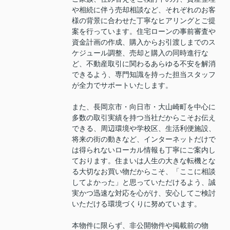
や相続に伴う売却相談など、それぞれのお客
様の背景に合わせた丁寧なヒアリングとご提
案を行っています。住宅ローンの事前審査や
資金計画の作成、購入からお引渡しまでのス
ケジュール調整、売却と購入の同時進行な
ど、不動産取引に関わるあらゆる不安を解消
できるよう、専門知識を持った担当スタッフ
が全力でサポートいたします。
また、長岡京市・向日市・大山崎町を中心に
多数の取引実績を持つ当社だからこそお伝え
できる、周辺環境や学校区、生活利便施設、
将来の街の動きなど、インターネットだけで
は得られないローカル情報も丁寧にご案内し
ております。住まいは人生の大きな転機とな
る大切なお買い物だからこそ、「ここに相談
してよかった」と思っていただけるよう、誠
実かつ迅速な対応を心がけ、安心してご検討
いただける環境づくりに努めています。
本物件に限らず、非公開物件や掲載前の物