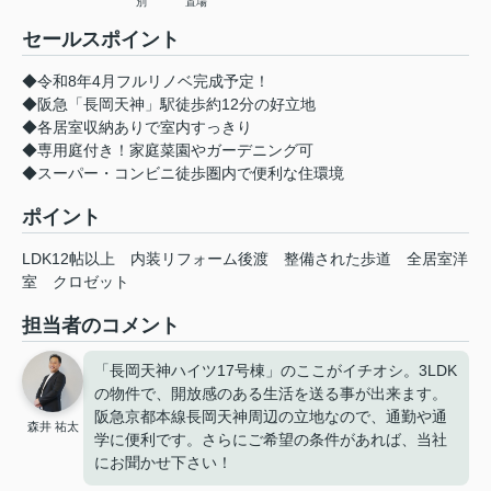
別
置場
セールスポイント
◆令和8年4月フルリノベ完成予定！
◆阪急「長岡天神」駅徒歩約12分の好立地
◆各居室収納ありで室内すっきり
◆専用庭付き！家庭菜園やガーデニング可
◆スーパー・コンビニ徒歩圏内で便利な住環境
ポイント
LDK12帖以上
内装リフォーム後渡
整備された歩道
全居室洋
室
クロゼット
担当者のコメント
「長岡天神ハイツ17号棟」のここがイチオシ。3LDK
の物件で、開放感のある生活を送る事が出来ます。
阪急京都本線長岡天神周辺の立地なので、通勤や通
森井 祐太
学に便利です。さらにご希望の条件があれば、当社
にお聞かせ下さい！