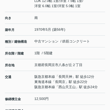
LDK 12.0帖 1室
/
洋室 7.5帖 1室
/
洋室 6.0帖 1室
/
洋室 5.0帖 1室
南
向き
1970年5月 (築56年)
築年月
中古マンション / 鉄筋コンクリート
種別 / 建物構造
1階 / 5階建
所在階 / 階建
京都府
長岡京市
八条が丘
２丁目
所在地
阪急京都本線
「
長岡天神
」駅 徒歩12分
交通
東海道本線
「
長岡京
」駅 徒歩22分
阪急京都本線
「
西山天王山
」駅 徒歩24分
12,500円
修繕積立金