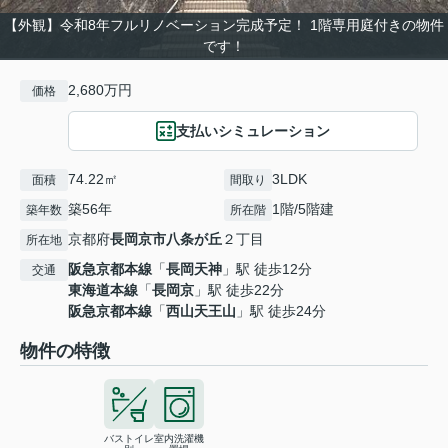
【外観】令和8年フルリノベーション完成予定！ 1階専用庭付きの物件
です！
2,680万円
価格
支払いシミュレーション
74.22㎡
3LDK
面積
間取り
築56年
1階/5階建
築年数
所在階
京都府
長岡京市
八条が丘
２丁目
所在地
阪急京都本線
「
長岡天神
」駅 徒歩12分
交通
東海道本線
「
長岡京
」駅 徒歩22分
阪急京都本線
「
西山天王山
」駅 徒歩24分
物件の特徴
バストイレ
室内洗濯機