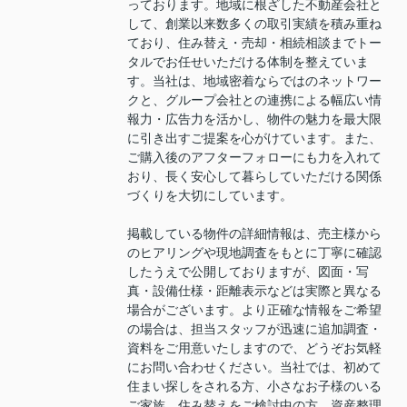
っております。地域に根ざした不動産会社と
して、創業以来数多くの取引実績を積み重ね
ており、住み替え・売却・相続相談までトー
タルでお任せいただける体制を整えていま
す。当社は、地域密着ならではのネットワー
クと、グループ会社との連携による幅広い情
報力・広告力を活かし、物件の魅力を最大限
に引き出すご提案を心がけています。また、
ご購入後のアフターフォローにも力を入れて
おり、長く安心して暮らしていただける関係
づくりを大切にしています。
掲載している物件の詳細情報は、売主様から
のヒアリングや現地調査をもとに丁寧に確認
したうえで公開しておりますが、図面・写
真・設備仕様・距離表示などは実際と異なる
場合がございます。より正確な情報をご希望
の場合は、担当スタッフが迅速に追加調査・
資料をご用意いたしますので、どうぞお気軽
にお問い合わせください。当社では、初めて
住まい探しをされる方、小さなお子様のいる
ご家族、住み替えをご検討中の方、資産整理