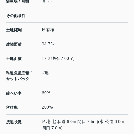
有 / -
駐車場 / 月額
その他条件
所有権
土地権利
94.75㎡
建物面積
17.24坪(57.00㎡)
土地面積
-/無
私道負担面積 /
セットバック
60%
建ぺい率
200%
容積率
角地(北 私道 6.0m 間口 7.5m)(東 公道 6.0m
接道状況
間口 7.0m)