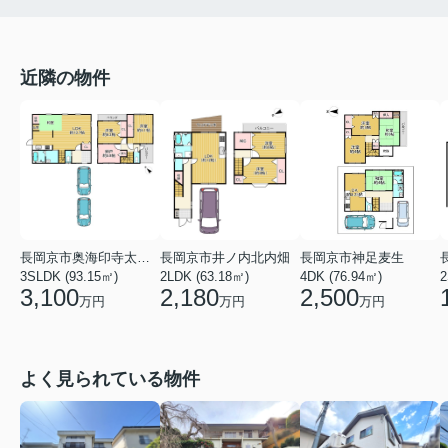
近隣の物件
長岡京市奥海印寺太鼓山
長岡京市井ノ内北内畑
長岡京市神足麦生
3SLDK (93.15㎡)
2LDK (63.18㎡)
4DK (76.94㎡)
2
3,100
2,180
2,500
万円
万円
万円
よく見られている物件