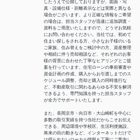
したうえで公開しておりますが、図面・写
真・設備仕様・距離表示などは実際と異なる
場合がございます。より正確な情報をご希望
の場合は、担当スタッフが迅速に追加調査・
資料をご用意いたしますので、どうぞお気軽
にお問い合わせください。当社では、初めて
住まい探しをされる方、小さなお子様のいる
ご家族、住み替えをご検討中の方、資産整理
や相続に伴う売却相談など、それぞれのお客
様の背景に合わせた丁寧なヒアリングとご提
案を行っています。住宅ローンの事前審査や
資金計画の作成、購入からお引渡しまでのス
ケジュール調整、売却と購入の同時進行な
ど、不動産取引に関わるあらゆる不安を解消
できるよう、専門知識を持った担当スタッフ
が全力でサポートいたします。
また、長岡京市・向日市・大山崎町を中心に
多数の取引実績を持つ当社だからこそお伝え
できる、周辺環境や学校区、生活利便施設、
将来の街の動きなど、インターネットだけで
は得られないローカル情報も丁寧にご案内し