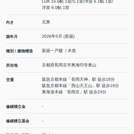
LDK 16.6帖 1室
/
S 1室
/
洋室 6.1帖 1室
/
洋室 6.0帖 1室
北東
向き
2026年5月 (新築)
築年月
新築一戸建 / 木造
種別 / 建物構造
京都府
長岡京市
奥海印寺
東山
所在地
阪急京都本線
「
長岡天神
」駅 徒歩18分
交通
阪急京都本線
「
西山天王山
」駅 徒歩18分
東海道本線
「
長岡京
」駅 徒歩24分
-
修繕積立金
-
修繕積立基金