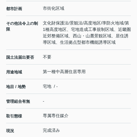
市街化区域
都市計画
文化財保護法/景観法/高度地区/準防火地域/第
その他法令上の制
限
1種高度地区、宅地造成工事規制区域、近畿圏
近郊整備区域、西山・山麓景観区域、居住誘
導区域、生活拠点型都市機能誘導区域
不要
国土法届出要否
第一種中高層住居専用
用途地域
宅地 / -
地目 / 地勢
-
管理組合有無
専属専任媒介
取引態様
完成済み
現況