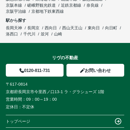
京阪本線
嵯峨野観光鉄道
近鉄京都線
奈良線
京阪宇治線
京都地下鉄東西線
駅から探す
長岡天神
長岡京
西向日
西山天王山
東向日
向日町
洛西口
千代川
並河
山崎
リヴの不動産
0120-811-731
お問い合わせ
〒617-0814
京都府長岡京市今里西ノ口13-1 ラ・グラシューズ 1階
営業時間：
09：00～19：00
定休日：
不定休
トップページ