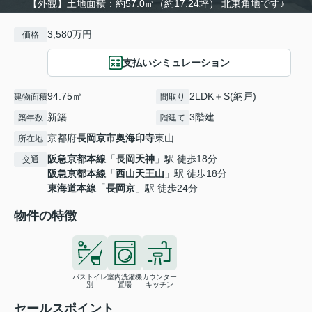
【外観】土地面積：約57.0㎡（約17.24坪） 北東角地です♪
3,580万円
価格
支払いシミュレーション
94.75㎡
2LDK＋S(納戸)
建物面積
間取り
新築
3階建
築年数
階建て
京都府
長岡京市
奥海印寺
東山
所在地
阪急京都本線
「
長岡天神
」駅 徒歩18分
交通
阪急京都本線
「
西山天王山
」駅 徒歩18分
東海道本線
「
長岡京
」駅 徒歩24分
物件の特徴
バストイレ
室内洗濯機
カウンター
別
置場
キッチン
セールスポイント