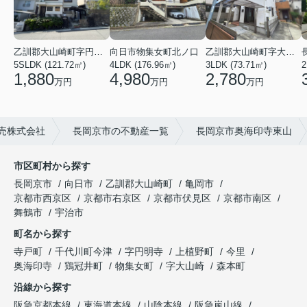
乙訓郡大山崎町字円明寺小字脇山
向日市物集女町北ノ口
乙訓郡大山崎町字大山崎小字西高田
5SLDK (121.72㎡)
4LDK (176.96㎡)
3LDK (73.71㎡)
1,880
4,980
2,780
万円
万円
万円
売株式会社
長岡京市の不動産一覧
長岡京市奥海印寺東山
市区町村から探す
長岡京市
向日市
乙訓郡大山崎町
亀岡市
京都市西京区
京都市右京区
京都市伏見区
京都市南区
舞鶴市
宇治市
町名から探す
寺戸町
千代川町今津
字円明寺
上植野町
今里
奥海印寺
鶏冠井町
物集女町
字大山崎
森本町
沿線から探す
阪急京都本線
東海道本線
山陰本線
阪急嵐山線