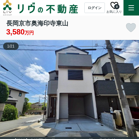
0
ログイン
お気に入り
長岡京市奥海印寺東山
3,580
万円
1
/
21