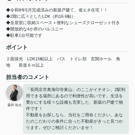
◆令和8年5月完成済みの新築戸建て。省エネ住宅！！
◆2階に広々としたLDK（約16.6帖）
◆全居室に収納スペース＋便利なシューズクローゼット付き
◆開放的な4か所のバルコニー
◆駐車1台可能です
ポイント
２面採光
LDK15帖以上
バス
トイレ別
玄関ホール
角
地
前道６ｍ以上
担当者のコメント
「長岡京市奥海印寺東山」のここがイチオシ。2駅利
用できる場所にあるので利便性が高いです。生活を
豊かにする様々な設備も充実した、新築の戸建て物
森井 祐太
件です！
不動産をお探しなら、当社をご用命ください。あな
たのこだわりの条件に合った不動産がきっと見つか
ります。ぜひご検討くださいませ！