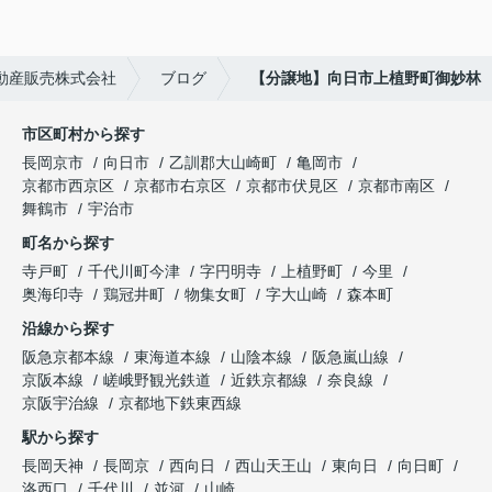
動産販売株式会社
ブログ
【分譲地】向日市上植野町御妙林
市区町村から探す
長岡京市
向日市
乙訓郡大山崎町
亀岡市
京都市西京区
京都市右京区
京都市伏見区
京都市南区
舞鶴市
宇治市
町名から探す
寺戸町
千代川町今津
字円明寺
上植野町
今里
奥海印寺
鶏冠井町
物集女町
字大山崎
森本町
沿線から探す
阪急京都本線
東海道本線
山陰本線
阪急嵐山線
京阪本線
嵯峨野観光鉄道
近鉄京都線
奈良線
京阪宇治線
京都地下鉄東西線
駅から探す
長岡天神
長岡京
西向日
西山天王山
東向日
向日町
洛西口
千代川
並河
山崎