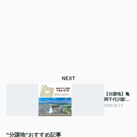
NEXT
【分譲地】亀
岡千代川駅前
分譲地ー第1
2026.02.13
期ー
”分譲地”おすすめ記事