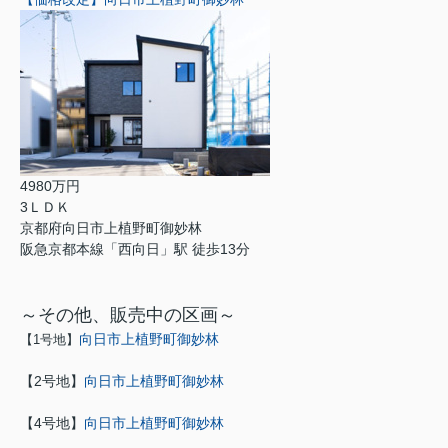
4980万円
3ＬＤＫ
京都府向日市上植野町御妙林
阪急京都本線「西向日」駅 徒歩13分
～その他、販売中の区画～
向日市上植野町御妙林
【1号地】
【2号地】
向日市上植野町御妙林
【4号地】
向日市上植野町御妙林