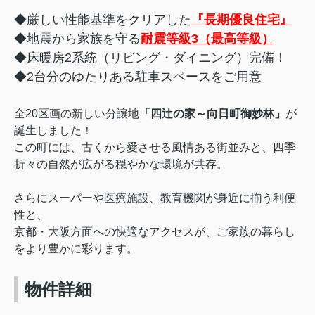
◆厳しい性能基準をクリアした
『長期優良住宅』
◆地震から家族を守る
耐震等級3（最高等級）
◆床暖房2系統（リビング・ダイニング）完備！
◆2台分のゆたりある駐車スペースをご用意
全20区画の新しい分譲地
「四辻の家～向日町御妙林」
が
誕生しました！
この町には、古くから愛させる風情ある街並みと、四季
折々の自然が広がる穏やかな環境が共存。
さらにスーパーや医療施設、教育機関が身近に揃う利便
性と、
京都・大阪方面への快適なアクセスが、ご家族の暮らし
をより豊かに彩ります。
物件詳細