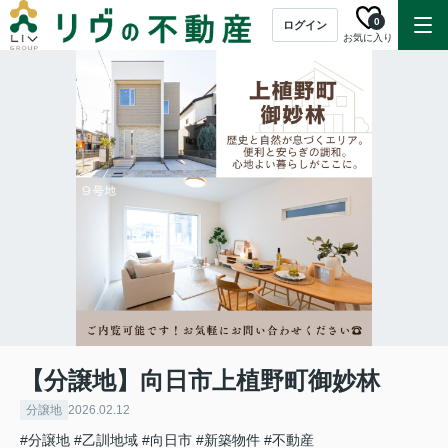
0
ログイン
お気に入り
【分譲地】向日市上植野町御妙林
分譲地
2026.02.12
#分譲地
#乙訓地域
#向日市
#新築物件
#不動産