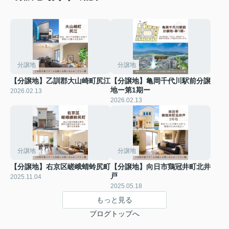
分譲地
分譲地
【分譲地】乙訓郡大山崎町尻江
【分譲地】亀岡千代川駅前分譲
地ー第1期ー
2026.02.13
2026.02.13
分譲地
分譲地
【分譲地】右京区嵯峨蜻蛉尻町
【分譲地】向日市鶏冠井町北井
戸
2025.11.04
2025.05.18
もっと見る
ブログトップへ