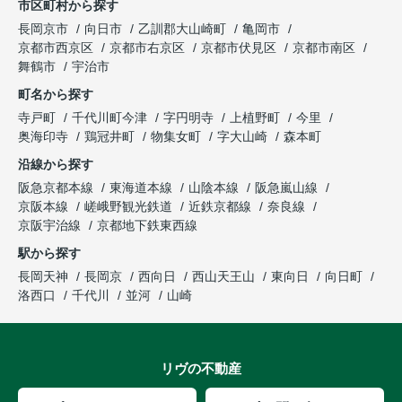
市区町村から探す
長岡京市
向日市
乙訓郡大山崎町
亀岡市
京都市西京区
京都市右京区
京都市伏見区
京都市南区
舞鶴市
宇治市
町名から探す
寺戸町
千代川町今津
字円明寺
上植野町
今里
奥海印寺
鶏冠井町
物集女町
字大山崎
森本町
沿線から探す
阪急京都本線
東海道本線
山陰本線
阪急嵐山線
京阪本線
嵯峨野観光鉄道
近鉄京都線
奈良線
京阪宇治線
京都地下鉄東西線
駅から探す
長岡天神
長岡京
西向日
西山天王山
東向日
向日町
洛西口
千代川
並河
山崎
リヴの不動産