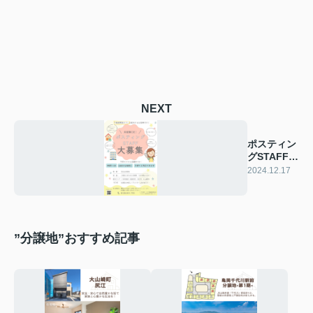
NEXT
ポスティン
グSTAFF募
集
2024.12.17
”分譲地”おすすめ記事