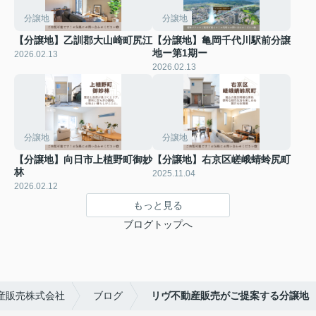
分譲地
分譲地
【分譲地】乙訓郡大山崎町尻江
【分譲地】亀岡千代川駅前分譲
地ー第1期ー
2026.02.13
2026.02.13
分譲地
分譲地
【分譲地】向日市上植野町御妙
【分譲地】右京区嵯峨蜻蛉尻町
林
2025.11.04
2026.02.12
もっと見る
ブログトップへ
産販売株式会社
ブログ
リヴ不動産販売がご提案する分譲地