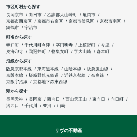
市区町村から探す
長岡京市
向日市
乙訓郡大山崎町
亀岡市
京都市西京区
京都市右京区
京都市伏見区
京都市南区
舞鶴市
宇治市
町名から探す
寺戸町
千代川町今津
字円明寺
上植野町
今里
奥海印寺
鶏冠井町
物集女町
字大山崎
森本町
沿線から探す
阪急京都本線
東海道本線
山陰本線
阪急嵐山線
京阪本線
嵯峨野観光鉄道
近鉄京都線
奈良線
京阪宇治線
京都地下鉄東西線
駅から探す
長岡天神
長岡京
西向日
西山天王山
東向日
向日町
洛西口
千代川
並河
山崎
リヴの不動産