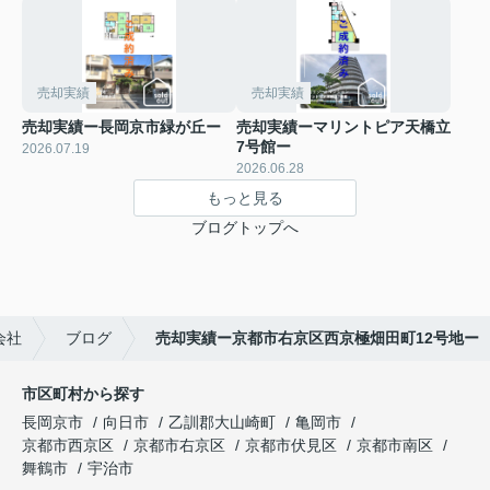
売却実績
売却実績
売却実績ー長岡京市緑が丘ー
売却実績ーマリントピア天橋立
7号館ー
2026.07.19
2026.06.28
もっと見る
ブログトップへ
会社
ブログ
売却実績ー京都市右京区西京極畑田町12号地ー
市区町村から探す
長岡京市
向日市
乙訓郡大山崎町
亀岡市
京都市西京区
京都市右京区
京都市伏見区
京都市南区
舞鶴市
宇治市