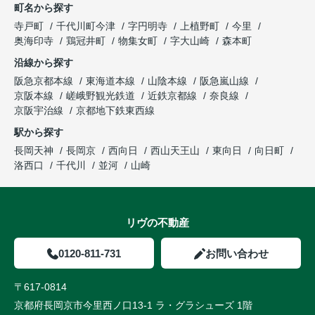
町名から探す
寺戸町
千代川町今津
字円明寺
上植野町
今里
奥海印寺
鶏冠井町
物集女町
字大山崎
森本町
沿線から探す
阪急京都本線
東海道本線
山陰本線
阪急嵐山線
京阪本線
嵯峨野観光鉄道
近鉄京都線
奈良線
京阪宇治線
京都地下鉄東西線
駅から探す
長岡天神
長岡京
西向日
西山天王山
東向日
向日町
洛西口
千代川
並河
山崎
リヴの不動産
0120-811-731
お問い合わせ
〒617-0814
京都府長岡京市今里西ノ口13-1 ラ・グラシューズ 1階