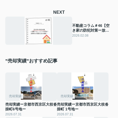
NEXT
不動産コラム＃46【空
き家の防犯対策ー放置
するとリスクが何倍？
2026.02.08
効果的な管理方法を解
説ー】
”売却実績”おすすめ記事
売却実績
売却実績
売却実績ー京都市西京区大枝沓
売却実績ー京都市西京区大枝沓
掛町6号地ー
掛町 1号地ー
2026.07.31
2026.07.31