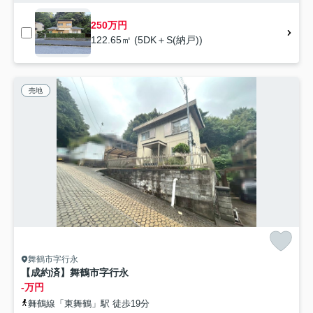
250万円
122.65㎡ (5DK＋S(納戸))
売地
舞鶴市字行永
【成約済】舞鶴市字行永
-万円
舞鶴線「東舞鶴」駅 徒歩19分