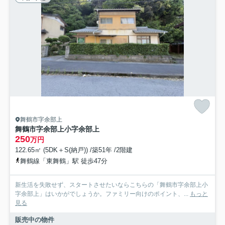
舞鶴市字余部上
舞鶴市字余部上小字余部上
250
万円
122.65㎡ (5DK＋S(納戸)) /築51年 /2階建
舞鶴線「東舞鶴」駅 徒歩47分
新生活を失敗せず、スタートさせたいならこちらの「舞鶴市字余部上小
字余部上」はいかがでしょうか。ファミリー向けのポイント、...
もっと
見る
販売中の物件