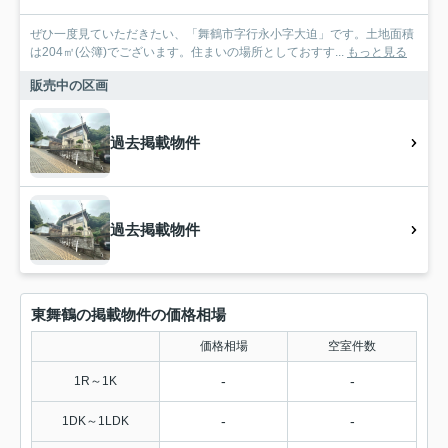
ぜひ一度見ていただきたい、「舞鶴市字行永小字大迫」です。土地面積
は204㎡(公簿)でございます。住まいの場所としておすす...
もっと見る
販売中の区画
過去掲載物件
過去掲載物件
東舞鶴の掲載物件の価格相場
価格相場
空室件数
-
-
1R～1K
-
-
1DK～1LDK