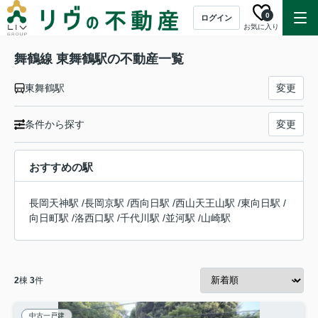
0
ログイン
お気に入り
舞鶴線 東舞鶴駅の不動産一覧
東舞鶴駅
変更
条件から探す
変更
おすすめの駅
長岡天神駅
/
長岡京駅
/
西向日駅
/
西山天王山駅
/
東向日駅
/
向日町駅
/
洛西口駅
/
千代川駅
/
並河駅
/
山崎駅
2
棟
3
件
中古一戸建