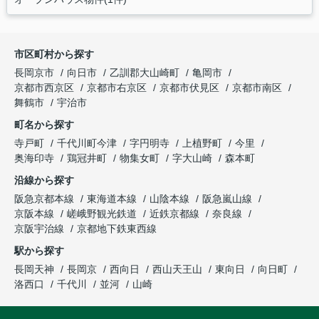
市区町村から探す
長岡京市
向日市
乙訓郡大山崎町
亀岡市
京都市西京区
京都市右京区
京都市伏見区
京都市南区
舞鶴市
宇治市
町名から探す
寺戸町
千代川町今津
字円明寺
上植野町
今里
奥海印寺
鶏冠井町
物集女町
字大山崎
森本町
沿線から探す
阪急京都本線
東海道本線
山陰本線
阪急嵐山線
京阪本線
嵯峨野観光鉄道
近鉄京都線
奈良線
京阪宇治線
京都地下鉄東西線
駅から探す
長岡天神
長岡京
西向日
西山天王山
東向日
向日町
洛西口
千代川
並河
山崎