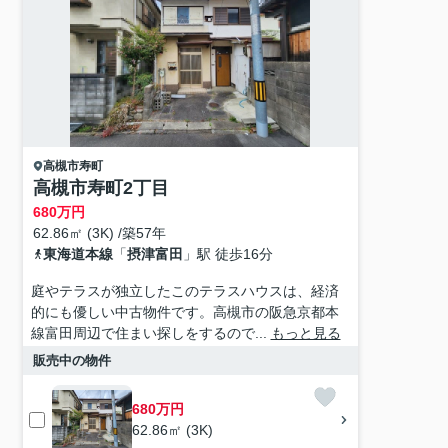
高槻市
寿町
高槻市寿町2丁目
680
万円
62.86㎡ (3K) /築57年
東海道本線
「
摂津富田
」駅 徒歩16分
庭やテラスが独立したこのテラスハウスは、経済
的にも優しい中古物件です。高槻市の阪急京都本
線富田周辺で住まい探しをするので...
もっと見る
販売中の物件
680万円
62.86㎡ (3K)