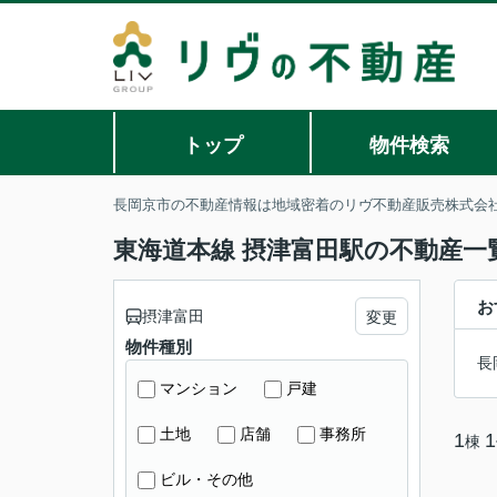
トップ
物件検索
長岡京市の不動産情報は地域密着のリヴ不動産販売株式会
東海道本線 摂津富田駅の不動産一
お
摂津富田
変更
物件種別
長
マンション
戸建
土地
店舗
事務所
1
1
棟
ビル・その他