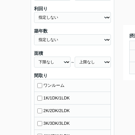
利回り
築年数
摂
面積
～
間取り
ワンルーム
1K/1DK/1LDK
2K/2DK/2LDK
3K/3DK/3LDK