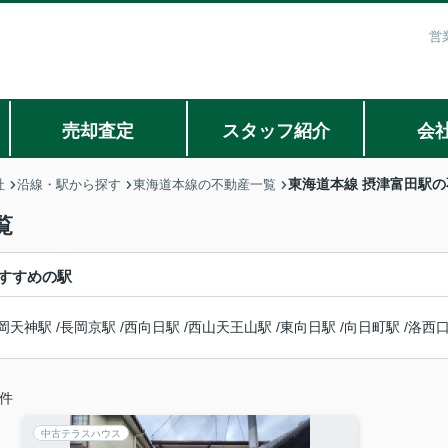
営
売却査定
スタッフ紹介
会
東海道本線 摂津富田駅
社
沿線・駅から探す
東海道本線の不動産一覧
覧
すすめの駅
岡天神駅
/
長岡京駅
/
西向日駅
/
西山天王山駅
/
東向日駅
/
向日町駅
/
洛西
件
中古テラスハウス