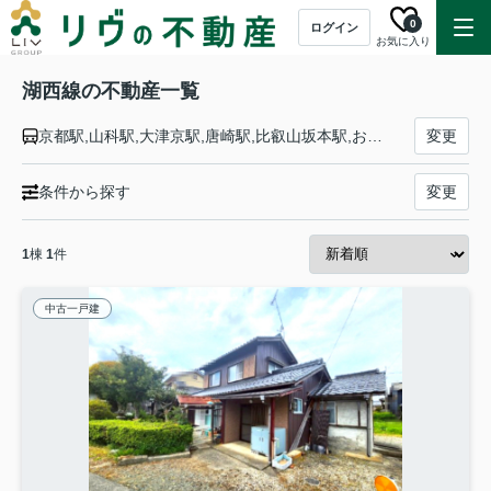
0
ログイン
お気に入り
湖西線の不動産一覧
京都駅,山科駅,大津京駅,唐崎駅,比叡山坂本駅,おごと温泉駅,堅田駅,小野駅,和邇駅,蓬莱駅,志賀駅,比良駅,近江舞子駅,北小松駅,近江高島駅,安曇川駅,新旭駅,近江今津駅,近江中庄駅,マキノ駅,永原駅,近江塩津駅
変更
条件から探す
変更
1
棟
1
件
中古一戸建