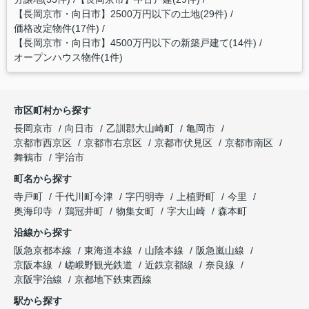
【長岡京市・向日市】2500万円以下の土地(29件)
価格改定物件(17件)
【長岡京市・向日市】4500万円以下の新築戸建て(14件)
オープンハウス物件(1件)
市区町村から探す
長岡京市
向日市
乙訓郡大山崎町
亀岡市
京都市西京区
京都市右京区
京都市伏見区
京都市南区
舞鶴市
宇治市
町名から探す
寺戸町
千代川町今津
字円明寺
上植野町
今里
奥海印寺
鶏冠井町
物集女町
字大山崎
森本町
沿線から探す
阪急京都本線
東海道本線
山陰本線
阪急嵐山線
京阪本線
嵯峨野観光鉄道
近鉄京都線
奈良線
京阪宇治線
京都地下鉄東西線
駅から探す