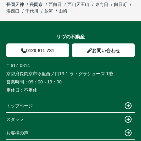
長岡天神
長岡京
西向日
西山天王山
東向日
向日町
洛西口
千代川
並河
山崎
リヴの不動産
0120-811-731
お問い合わせ
〒617-0814
京都府長岡京市今里西ノ口13-1 ラ・グラシューズ 1階
営業時間：
09：00～19：00
定休日：
不定休
トップページ
スタッフ
お客様の声