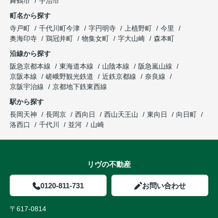
舞鶴市
宇治市
町名から探す
寺戸町
千代川町今津
字円明寺
上植野町
今里
奥海印寺
鶏冠井町
物集女町
字大山崎
森本町
沿線から探す
阪急京都本線
東海道本線
山陰本線
阪急嵐山線
京阪本線
嵯峨野観光鉄道
近鉄京都線
奈良線
京阪宇治線
京都地下鉄東西線
駅から探す
長岡天神
長岡京
西向日
西山天王山
東向日
向日町
洛西口
千代川
並河
山崎
リヴの不動産
0120-811-731
お問い合わせ
〒617-0814