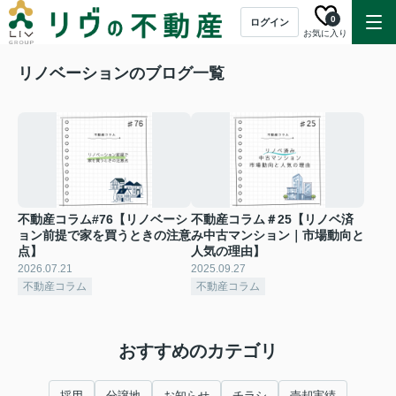
0
ログイン
お気に入り
リノベーションのブログ一覧
不動産コラム#76【リノベーシ
不動産コラム＃25【リノベ済
ョン前提で家を買うときの注意
み中古マンション｜市場動向と
点】
人気の理由】
2026.07.21
2025.09.27
不動産コラム
不動産コラム
おすすめのカテゴリ
採用
分譲地
お知らせ
チラシ
売却実績