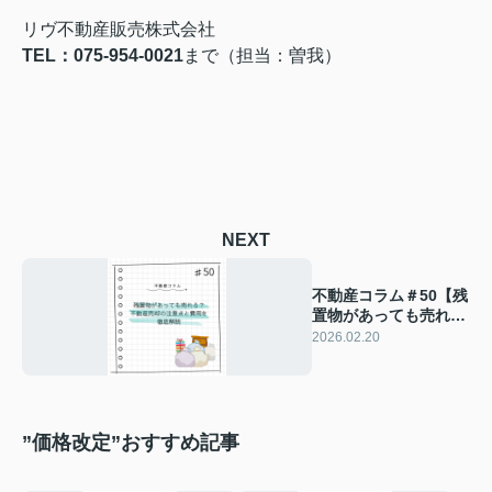
リヴ不動産販売株式会社
TEL：075-954-0021
まで（担当：曽我）
NEXT
不動産コラム＃50【残
置物があっても売れ
る？不動産売却の注意
2026.02.20
点と費用を徹底解説】
”価格改定”おすすめ記事