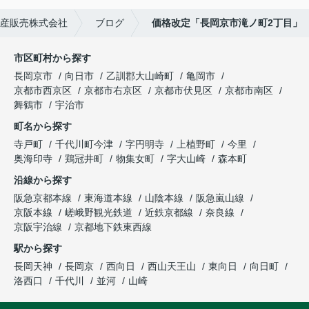
産販売株式会社
ブログ
価格改定「長岡京市滝ノ町2丁目」
市区町村から探す
長岡京市
向日市
乙訓郡大山崎町
亀岡市
京都市西京区
京都市右京区
京都市伏見区
京都市南区
舞鶴市
宇治市
町名から探す
寺戸町
千代川町今津
字円明寺
上植野町
今里
奥海印寺
鶏冠井町
物集女町
字大山崎
森本町
沿線から探す
阪急京都本線
東海道本線
山陰本線
阪急嵐山線
京阪本線
嵯峨野観光鉄道
近鉄京都線
奈良線
京阪宇治線
京都地下鉄東西線
駅から探す
長岡天神
長岡京
西向日
西山天王山
東向日
向日町
洛西口
千代川
並河
山崎