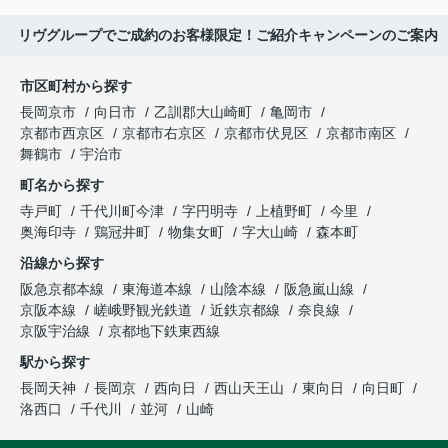
リヴグループでご成約のお客様限定！ご紹介キャンペーンのご案内
市区町村から探す
長岡京市
向日市
乙訓郡大山崎町
亀岡市
京都市西京区
京都市右京区
京都市伏見区
京都市南区
舞鶴市
宇治市
町名から探す
寺戸町
千代川町今津
字円明寺
上植野町
今里
奥海印寺
鶏冠井町
物集女町
字大山崎
森本町
沿線から探す
阪急京都本線
東海道本線
山陰本線
阪急嵐山線
京阪本線
嵯峨野観光鉄道
近鉄京都線
奈良線
京阪宇治線
京都地下鉄東西線
駅から探す
長岡天神
長岡京
西向日
西山天王山
東向日
向日町
洛西口
千代川
並河
山崎