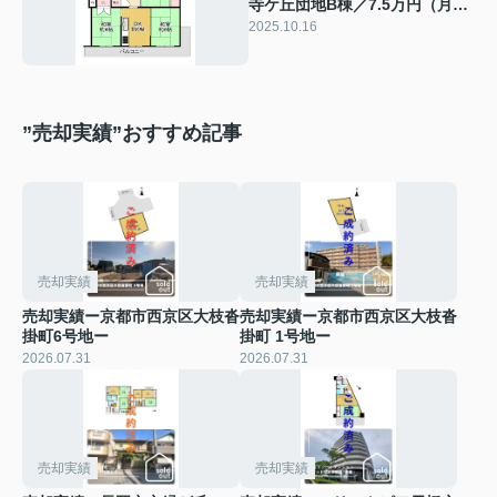
寺ケ丘団地B棟／7.5万円（月
額）／令和7年10月室内リフォ
2025.10.16
ーム済み！
”売却実績”おすすめ記事
売却実績
売却実績
売却実績ー京都市西京区大枝沓
売却実績ー京都市西京区大枝沓
掛町6号地ー
掛町 1号地ー
2026.07.31
2026.07.31
売却実績
売却実績