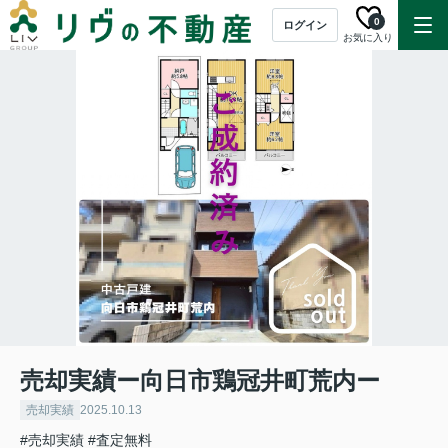
0
ログイン
お気に入り
売却実績ー向日市鶏冠井町荒内ー
売却実績
2025.10.13
#売却実績
#査定無料