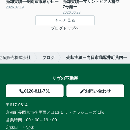
売却実績ー長岡京市緑が丘ー
売却実績ーマリントピア天橋立
7号館ー
2026.07.19
2026.06.28
もっと見る
ブログトップへ
動産販売株式会社
ブログ
売却実績ー向日市鶏冠井町荒内ー
リヴの不動産
0120-811-731
お問い合わせ
〒617-0814
京都府長岡京市今里西ノ口13-1 ラ・グラシューズ 1階
営業時間：
09：00～19：00
定休日：
不定休