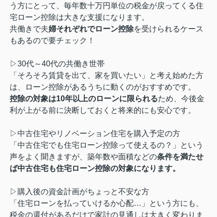
う方にとって、毎年数十万円単位の税金が戻ってくる住
宅ローン控除は大きな支援になります。
共働きで夫
婦それぞれでローン控除
を受けられるケース
もあるので要チェック！
▷30代～40代の共働き世帯
「そろそろ賃貸を出て、家を買いたい」と考え始めた方
は、ローン控除があるうちに動くのがおすすめです。
控除の対象は10年以上のローンに限られる
ため、今後金
利が上がる前に決断しておくと将来的にも安心です。
▷中古住宅やリノベーション住宅を購入予定の方
「中古住宅でも住宅ローン控除って使えるの？」という
声をよく聞きますが、築年数や面積などの
条件を満たせ
ば中古住宅も住宅ローン控除の対象になります。
▷購入後の資金計画がちょっと不安な方
「住宅ローンを払っていけるか心配…」という方にも、
税金の還付があるだけで家計の見通しは大きく変わりま