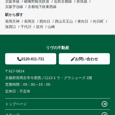
京阪本線
嵯峨野観光鉄道
近鉄京都線
奈良線
京阪宇治線
京都地下鉄東西線
駅から探す
長岡天神
長岡京
西向日
西山天王山
東向日
向日町
洛西口
千代川
並河
山崎
リヴの不動産
0120-811-731
お問い合わせ
〒617-0814
京都府長岡京市今里西ノ口13-1 ラ・グラシューズ 1階
営業時間：
09：00～19：00
定休日：
不定休
トップページ
スタッフ