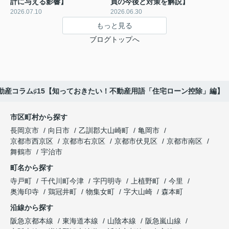
計に与える影響】
買の今後と対策を解説】
2026.07.10
2026.06.30
もっと見る
ブログトップへ
動産コラム♯15【知っておきたい！不動産用語「住宅ローン控除」編】
市区町村から探す
長岡京市
向日市
乙訓郡大山崎町
亀岡市
京都市西京区
京都市右京区
京都市伏見区
京都市南区
舞鶴市
宇治市
町名から探す
寺戸町
千代川町今津
字円明寺
上植野町
今里
奥海印寺
鶏冠井町
物集女町
字大山崎
森本町
沿線から探す
阪急京都本線
東海道本線
山陰本線
阪急嵐山線