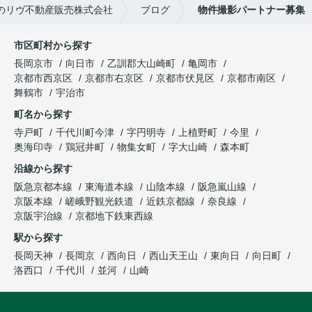
のリヴ不動産販売株式会社
ブログ
物件撮影パートナー募集
市区町村から探す
長岡京市
向日市
乙訓郡大山崎町
亀岡市
京都市西京区
京都市右京区
京都市伏見区
京都市南区
舞鶴市
宇治市
町名から探す
寺戸町
千代川町今津
字円明寺
上植野町
今里
奥海印寺
鶏冠井町
物集女町
字大山崎
森本町
沿線から探す
阪急京都本線
東海道本線
山陰本線
阪急嵐山線
京阪本線
嵯峨野観光鉄道
近鉄京都線
奈良線
京阪宇治線
京都地下鉄東西線
駅から探す
長岡天神
長岡京
西向日
西山天王山
東向日
向日町
洛西口
千代川
並河
山崎