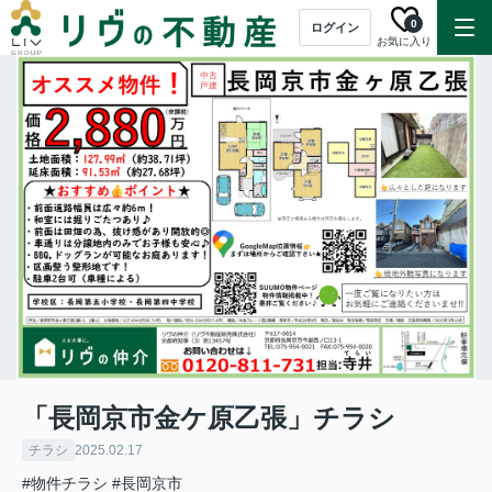
0
ログイン
お気に入り
「長岡京市金ケ原乙張」チラシ
チラシ
2025.02.17
#物件チラシ
#長岡京市