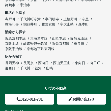
舞鶴市
宇治市
町名から探す
寺戸町
千代川町今津
字円明寺
上植野町
今里
奥海印寺
鶏冠井町
物集女町
字大山崎
森本町
沿線から探す
阪急京都本線
東海道本線
山陰本線
阪急嵐山線
京阪本線
嵯峨野観光鉄道
近鉄京都線
奈良線
京阪宇治線
京都地下鉄東西線
駅から探す
長岡天神
長岡京
西向日
西山天王山
東向日
向日町
洛西口
千代川
並河
山崎
リヴの不動産
0120-811-731
お問い合わせ
〒617-0814