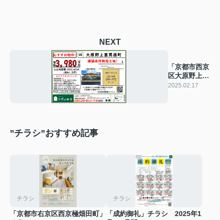
NEXT
「京都市西京
区大原野上里
男鹿町」チラ
2025.02.17
シ
”チラシ”おすすめ記事
チラシ
チラシ
「京都市右京区西京極畑田町」
「成約御礼」チラシ 2025年1