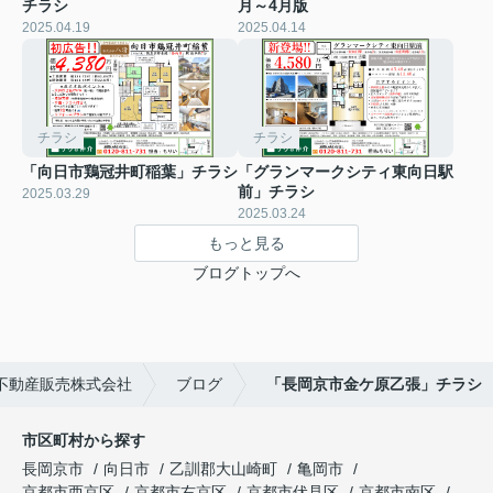
チラシ
月～4月版
2025.04.19
2025.04.14
チラシ
チラシ
「向日市鶏冠井町稲葉」チラシ
「グランマークシティ東向日駅
前」チラシ
2025.03.29
2025.03.24
もっと見る
ブログトップへ
不動産販売株式会社
ブログ
「長岡京市金ケ原乙張」チラシ
市区町村から探す
長岡京市
向日市
乙訓郡大山崎町
亀岡市
京都市西京区
京都市右京区
京都市伏見区
京都市南区