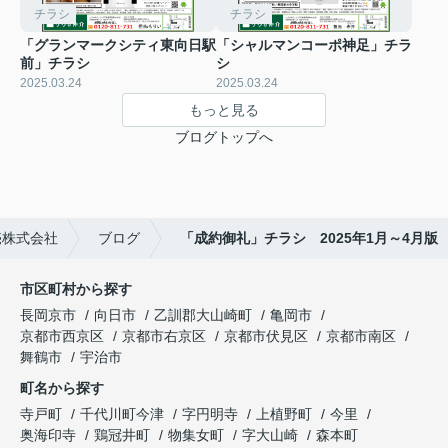
チラシ
チラシ
「グランマークシティ東向日駅
「シャルマンコーポ神足」チラ
前」チラシ
シ
2025.03.24
2025.03.24
もっと見る
ブログトップへ
売株式会社
ブログ
「成約御礼」チラシ 2025年1月～4月版
市区町村から探す
長岡京市
向日市
乙訓郡大山崎町
亀岡市
京都市西京区
京都市右京区
京都市伏見区
京都市南区
舞鶴市
宇治市
町名から探す
寺戸町
千代川町今津
字円明寺
上植野町
今里
奥海印寺
鶏冠井町
物集女町
字大山崎
森本町