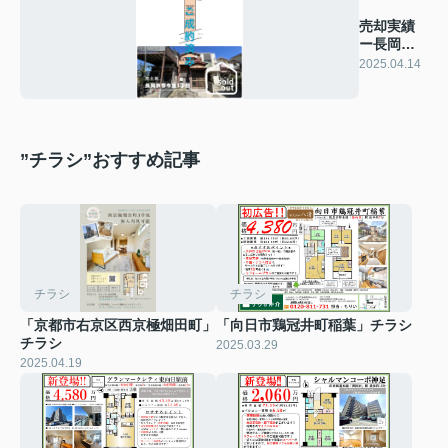
売却実績
ー長岡京
市今里1丁
2025.04.14
目ー
”チラシ”おすすめ記事
チラシ
チラシ
「京都市右京区西京極畑田町」
「向日市鶏冠井町稲葉」チラシ
チラシ
2025.03.29
2025.04.19