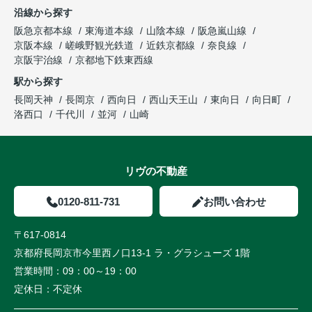
沿線から探す
阪急京都本線
東海道本線
山陰本線
阪急嵐山線
京阪本線
嵯峨野観光鉄道
近鉄京都線
奈良線
京阪宇治線
京都地下鉄東西線
駅から探す
長岡天神
長岡京
西向日
西山天王山
東向日
向日町
洛西口
千代川
並河
山崎
リヴの不動産
0120-811-731
お問い合わせ
〒617-0814
京都府長岡京市今里西ノ口13-1 ラ・グラシューズ 1階
営業時間：
09：00～19：00
定休日：
不定休