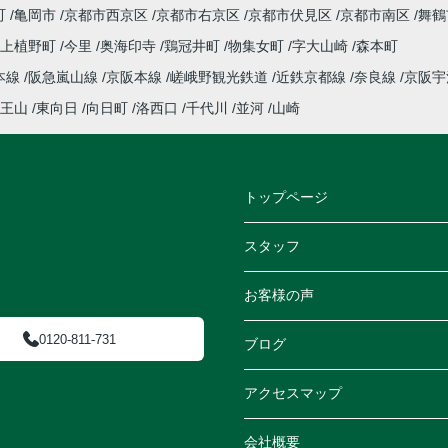
町
亀岡市
京都市西京区
京都市右京区
京都市伏見区
京都市南区
舞鶴
上植野町
今里
奥海印寺
鶏冠井町
物集女町
字大山崎
森本町
本線
阪急嵐山線
京阪本線
嵯峨野観光鉄道
近鉄京都線
奈良線
京阪
王山
東向日
向日町
洛西口
千代川
並河
山崎
トップページ
スタッフ
お客様の声
0120-811-731
ブログ
アクセスマップ
会社概要