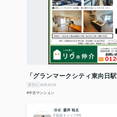
「グランマークシティ東向日駅
チラシ
2025.03.24
#中古マンション
森井 祐太
筆者
不動産キャリア8年