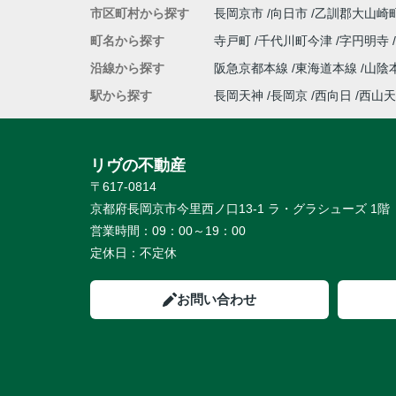
市区町村から探す
長岡京市
向日市
乙訓郡大山崎
町名から探す
寺戸町
千代川町今津
字円明寺
沿線から探す
阪急京都本線
東海道本線
山陰
駅から探す
長岡天神
長岡京
西向日
西山天
リヴの不動産
〒617-0814
京都府長岡京市今里西ノ口13-1 ラ・グラシューズ 1階
営業時間：
09：00～19：00
定休日：
不定休
お問い合わせ