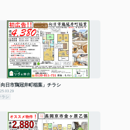
「向日市鶏冠井町稲葉」チラシ
25.03.29
チラシ