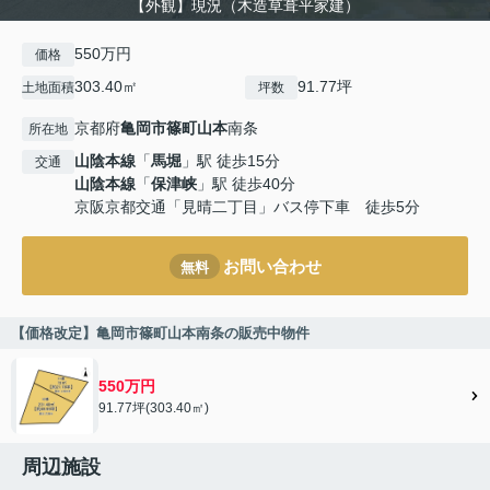
【外観】現況（木造草葺平家建）
550万円
価格
303.40㎡
91.77坪
土地面積
坪数
京都府
亀岡市
篠町山本
南条
所在地
山陰本線
「
馬堀
」駅 徒歩15分
交通
山陰本線
「
保津峡
」駅 徒歩40分
京阪京都交通「見晴二丁目」バス停下車 徒歩5分
お問い合わせ
無料
【価格改定】亀岡市篠町山本南条の販売中物件
550万円
91.77坪(303.40㎡)
周辺施設