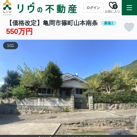
0
ログイン
お気に入り
【価格改定】亀岡市篠町山本南条
募集1
550万円
1
/
11