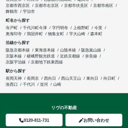
京都市西京区
京都市右京区
京都市伏見区
京都市南区
舞鶴市
宇治市
町名から探す
寺戸町
千代川町今津
字円明寺
上植野町
今里
奥海印寺
鶏冠井町
物集女町
字大山崎
森本町
沿線から探す
阪急京都本線
東海道本線
山陰本線
阪急嵐山線
京阪本線
嵯峨野観光鉄道
近鉄京都線
奈良線
京阪宇治線
京都地下鉄東西線
駅から探す
長岡天神
長岡京
西向日
西山天王山
東向日
向日町
洛西口
千代川
並河
山崎
リヴの不動産
0120-811-731
お問い合わせ