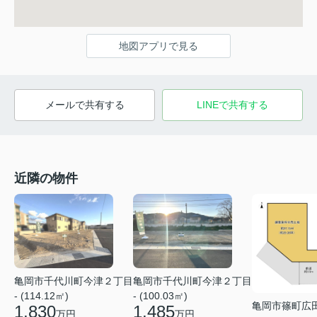
地図アプリで見る
メールで共有する
LINEで共有する
近隣の物件
亀岡市千代川町今津２丁目
亀岡市千代川町今津２丁目
- (114.12㎡)
- (100.03㎡)
亀岡市篠町広
1,830
1,485
万円
万円