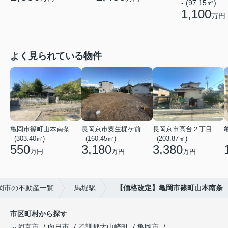
- (97.15㎡)
1,100
万円
よく見られている物件
亀岡市篠町山本南条
長岡京市粟生梶ケ前
長岡京市高台２丁目
- (303.40㎡)
- (160.45㎡)
- (203.87㎡)
-
550
3,180
3,380
万円
万円
万円
岡市の不動産一覧
馬堀駅
【価格改定】亀岡市篠町山本南条
市区町村から探す
長岡京市
向日市
乙訓郡大山崎町
亀岡市