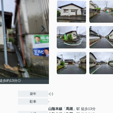
徒歩約13分◎
-(-)
築年
-
駐車
山陰本線
「
馬堀
」駅 徒歩13分