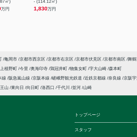
.87㎡)
- (114.12㎡)
0
1,830
万円
万円
町
亀岡市
京都市西京区
京都市右京区
京都市伏見区
京都市南区
舞鶴
上植野町
今里
奥海印寺
鶏冠井町
物集女町
字大山崎
森本町
本線
阪急嵐山線
京阪本線
嵯峨野観光鉄道
近鉄京都線
奈良線
京阪
王山
東向日
向日町
洛西口
千代川
並河
山崎
トップページ
スタッフ