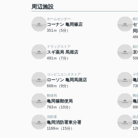
周辺施設
ホームセンター
銀
コーナン 亀岡篠店
セ
351ｍ（5分）
同
4
ドラッグストア
銀
スギ薬局 馬堀店
京
491ｍ（7分）
5
コンビニエンスストア
小
ローソン 亀岡馬堀店
亀
668ｍ（9分）
7
郵便局
郵
亀岡篠郵便局
亀
783ｍ（10分）
9
消防署
総
亀岡消防署東分署
医
1169ｍ（15分）
1