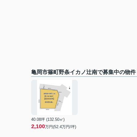
亀岡市篠町野条イカノ辻南で募集中の物件
40.08坪 (132.50㎡)
2,100
万円(52.4万円/坪)