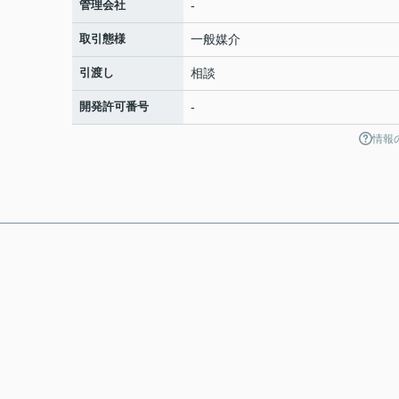
管理会社
-
取引態様
一般媒介
引渡し
相談
開発許可番号
-
情報