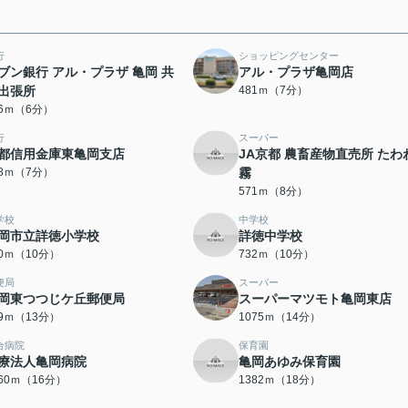
行
ショッピングセンター
ブン銀行 アル・プラザ 亀岡 共
アル・プラザ亀岡店
出張所
481ｍ（7分）
66ｍ（6分）
行
スーパー
都信用金庫東亀岡支店
JA京都 農畜産物直売所 たわ
08ｍ（7分）
霧
571ｍ（8分）
学校
中学校
岡市立詳徳小学校
詳徳中学校
30ｍ（10分）
732ｍ（10分）
便局
スーパー
岡東つつじケ丘郵便局
スーパーマツモト亀岡東店
99ｍ（13分）
1075ｍ（14分）
合病院
保育園
療法人亀岡病院
亀岡あゆみ保育園
260ｍ（16分）
1382ｍ（18分）