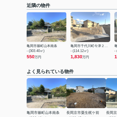
近隣の物件
亀岡市篠町山本南条
亀岡市千代川町今津２丁目
- (303.40㎡)
- (114.12㎡)
-
550
1,830
1
万円
万円
よく見られている物件
亀岡市篠町山本南条
長岡京市粟生梶ケ前
長岡京