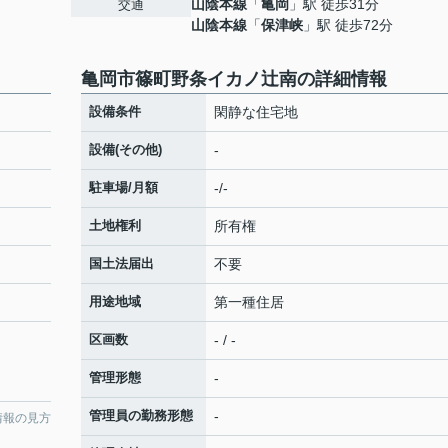
山陰本線
「
亀岡
」駅 徒歩31分
交通
山陰本線
「
保津峡
」駅 徒歩72分
亀岡市篠町野条イカノ辻南の詳細情報
設備条件
閑静な住宅地
設備(その他)
-
駐車場/月額
-/-
土地権利
所有権
国土法届出
不要
用途地域
第一種住居
区画数
- / -
管理形態
-
管理員の勤務形態
-
情報の見方