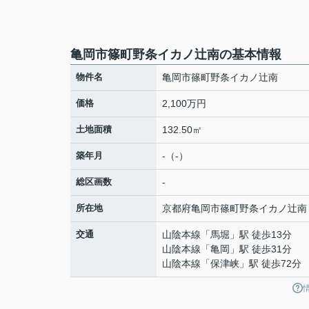
亀岡市篠町野条イカノ辻南の基本情報
物件名
亀岡市篠町野条イカノ辻南
価格
2,100万円
土地面積
132.50㎡
築年月
-（-）
総区画数
-
所在地
京都府
亀岡市
篠町野条
イカノ辻南
交通
山陰本線
「
馬堀
」駅 徒歩13分
山陰本線
「
亀岡
」駅 徒歩31分
山陰本線
「
保津峡
」駅 徒歩72分