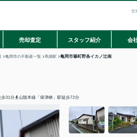
営
売却査定
スタッフ紹介
会
亀岡市篠町野条イカノ辻南
社
亀岡市の不動産一覧
馬堀駅
歩31分
山陰本線「保津峡」駅徒歩72分