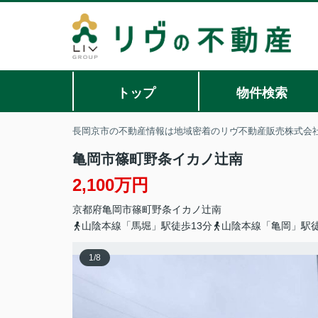
トップ
物件検索
長岡京市の不動産情報は地域密着のリヴ不動産販売株式会
亀岡市篠町野条イカノ辻南
2,100万円
京都府
亀岡市
篠町野条
イカノ辻南
山陰本線「馬堀」駅徒歩13分
山陰本線「亀岡」駅徒
1
/
8