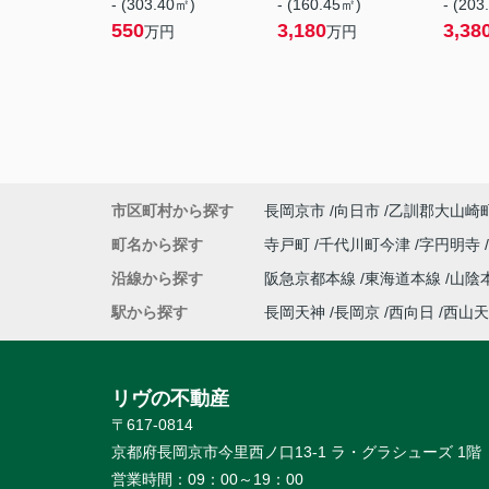
- (303.40㎡)
- (160.45㎡)
- (203
550
3,180
3,38
万円
万円
市区町村から探す
長岡京市
向日市
乙訓郡大山崎
町名から探す
寺戸町
千代川町今津
字円明寺
沿線から探す
阪急京都本線
東海道本線
山陰
駅から探す
長岡天神
長岡京
西向日
西山天
リヴの不動産
〒617-0814
京都府長岡京市今里西ノ口13-1 ラ・グラシューズ 1階
営業時間：
09：00～19：00