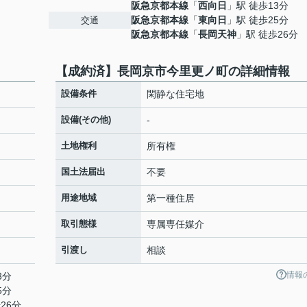
阪急京都本線
「
西向日
」駅 徒歩13分
阪急京都本線
「
東向日
」駅 徒歩25分
交通
阪急京都本線
「
長岡天神
」駅 徒歩26分
【成約済】長岡京市今里更ノ町の詳細情報
設備条件
閑静な住宅地
設備(その他)
-
土地権利
所有権
国土法届出
不要
用途地域
第一種住居
取引態様
専属専任媒介
引渡し
相談
情報
3分
5分
26分