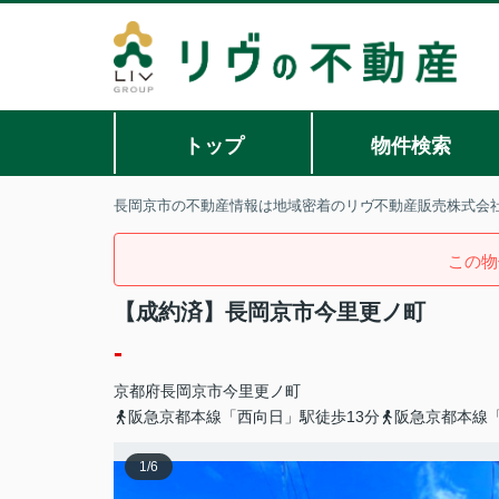
トップ
物件検索
長岡京市の不動産情報は地域密着のリヴ不動産販売株式会
この物
【成約済】長岡京市今里更ノ町
-
京都府
長岡京市
今里
更ノ町
阪急京都本線「西向日」駅徒歩13分
阪急京都本線「
1
/
6