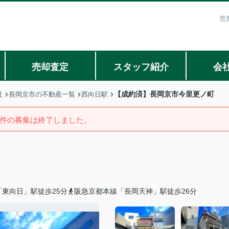
営
売却査定
スタッフ紹介
会
【成約済】長岡京市今里更ノ町
社
長岡京市の不動産一覧
西向日駅
件の募集は終了しました。
東向日」駅徒歩25分
阪急京都本線「長岡天神」駅徒歩26分