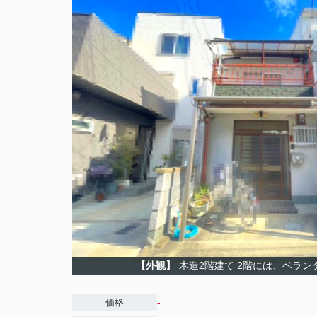
【外観】
木造2階建て 2階には、ベラ
-
価格