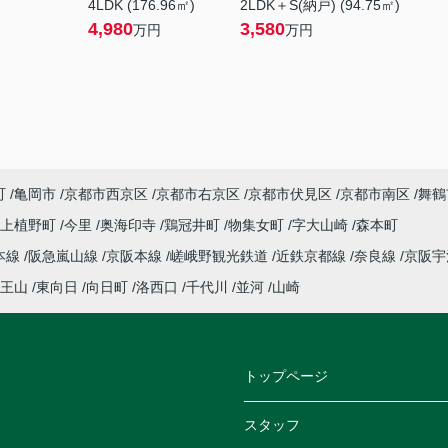
4LDK (176.96㎡)
2LDK＋S(納戸) (94.75㎡)
4,980
3,580
万円
万円
町
亀岡市
京都市西京区
京都市右京区
京都市伏見区
京都市南区
舞鶴
上植野町
今里
奥海印寺
鶏冠井町
物集女町
字大山崎
森本町
本線
阪急嵐山線
京阪本線
嵯峨野観光鉄道
近鉄京都線
奈良線
京阪
王山
東向日
向日町
洛西口
千代川
並河
山崎
トップページ
スタッフ