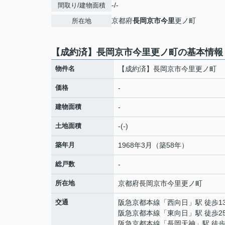
-/-
間取り/建物面積
京都府
長岡京市
今里
更ノ町
所在地
【成約済】長岡京市今里更ノ町の基本情報
物件名
【成約済】長岡京市今里更ノ町
価格
-
建物面積
-
土地面積
-(-)
築年月
1968年3月（築58年）
総戸数
-
所在地
京都府
長岡京市
今里
更ノ町
交通
阪急京都本線
「
西向日
」駅 徒歩1
阪急京都本線
「
東向日
」駅 徒歩2
阪急京都本線
「
長岡天神
」駅 徒歩