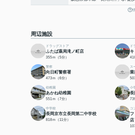
周辺施設
ドラッグストア
ド
ふたば薬局滝ノ町店
キ
355ｍ（5分）
4
警察
ス
向日町警察署
業
473ｍ（6分）
5
幼稚園
小
あかね幼稚園
長
551ｍ（7分）
7
中学校
コ
長岡京市立長岡第二中学校
フ
818ｍ（11分）
店
1