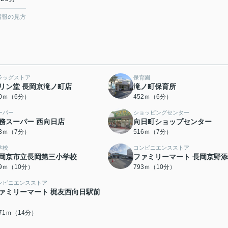
情報の見方
ラッグストア
保育園
リン堂 長岡京滝ノ町店
滝ノ町保育所
10ｍ（6分）
452ｍ（6分）
ーパー
ショッピングセンター
務スーパー 西向日店
向日町ショップセンター
03ｍ（7分）
516ｍ（7分）
学校
コンビニエンスストア
岡京市立長岡第三小学校
ファミリーマート 長岡京野
39ｍ（10分）
793ｍ（10分）
ンビニエンスストア
ァミリーマート 梶友西向日駅前
071ｍ（14分）