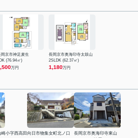
長岡京市神足麦生
長岡京市奥海印寺太鼓山
DK (76.94㎡)
2SLDK (62.37㎡)
,500
1,180
万円
万円
山崎小字西高田
向日市物集女町北ノ口
長岡京市奥海印寺東山