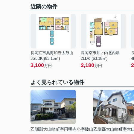
近隣の物件
長岡京市奥海印寺太鼓山
長岡京市井ノ内北内畑
3SLDK (93.15㎡)
2LDK (63.18㎡)
4
3,100
2,180
2
万円
万円
よく見られている物件
乙訓郡大山崎町字円明寺小字脇山
乙訓郡大山崎町字大