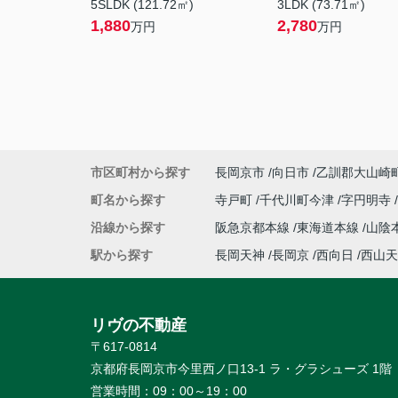
5SLDK (121.72㎡)
3LDK (73.71㎡)
1,880
2,780
万円
万円
市区町村から探す
長岡京市
向日市
乙訓郡大山崎
町名から探す
寺戸町
千代川町今津
字円明寺
沿線から探す
阪急京都本線
東海道本線
山陰
駅から探す
長岡天神
長岡京
西向日
西山天
リヴの不動産
〒617-0814
京都府長岡京市今里西ノ口13-1 ラ・グラシューズ 1階
営業時間：
09：00～19：00