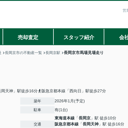
営
売却査定
スタッフ紹介
会
長岡京市馬場見場走り
社
長岡京市の不動産一覧
長岡京駅
岡天神」駅徒歩16分
阪急京都本線「西向日」駅徒歩27分
2026年1月(予定)
築年
有(1台)
駐車
東海道本線
「
長岡京
」駅 徒歩10分
阪急京都本線
「
長岡天神
」駅 徒歩16分
交通