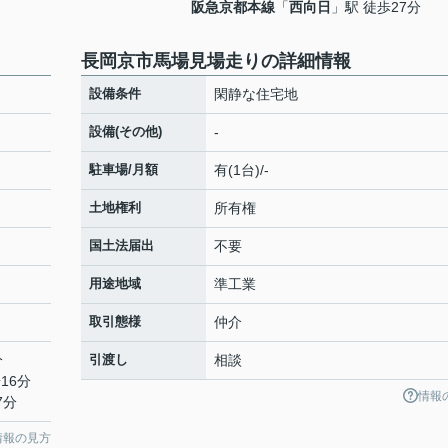
阪急京都本線
「
西向日
」駅 徒歩27分
長岡京市馬場見場走りの詳細情報
設備条件
閑静な住宅地
設備(その他)
-
駐車場/月額
有(1台)/-
土地権利
所有権
国土法届出
不要
用途地域
準工業
取引態様
仲介
分
引渡し
相談
16分
情報
7分
情報の見方