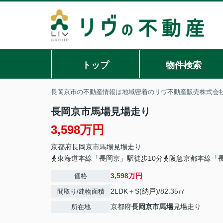
トップ
物件検索
長岡京市の不動産情報は地域密着のリヴ不動産販売株式会
長岡京市馬場見場走り
3,598万円
京都府
長岡京市
馬場
見場走り
東海道本線「長岡京」駅徒歩10分
阪急京都本線「長
3,598万円
価格
2LDK＋S(納戸)/82.35㎡
間取り/建物面積
京都府
長岡京市
馬場
見場走り
所在地