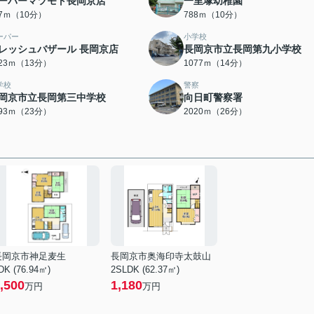
ーパーマツモト長岡京店
一里塚幼稚園
67ｍ（10分）
788ｍ（10分）
ーパー
小学校
レッシュバザール 長岡京店
長岡京市立長岡第九小学校
023ｍ（13分）
1077ｍ（14分）
学校
警察
岡京市立長岡第三中学校
向日町警察署
793ｍ（23分）
2020ｍ（26分）
長岡京市神足麦生
長岡京市奥海印寺太鼓山
DK (76.94㎡)
2SLDK (62.37㎡)
,500
1,180
万円
万円