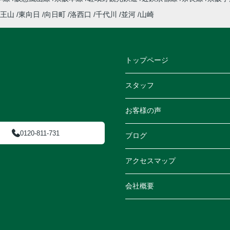
王山
東向日
向日町
洛西口
千代川
並河
山崎
トップページ
スタッフ
お客様の声
0120-811-731
ブログ
アクセスマップ
会社概要