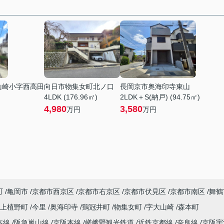
山崎小字西高田
向日市物集女町北ノ口
長岡京市奥海印寺東山
4LDK (176.96㎡)
2LDK＋S(納戸) (94.75㎡)
4,980
3,580
万円
万円
町
亀岡市
京都市西京区
京都市右京区
京都市伏見区
京都市南区
舞鶴
上植野町
今里
奥海印寺
鶏冠井町
物集女町
字大山崎
森本町
本線
阪急嵐山線
京阪本線
嵯峨野観光鉄道
近鉄京都線
奈良線
京阪