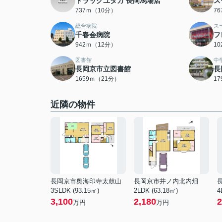
ドラッグユタカ 長岡馬場店
ス
737ｍ（10分）
7
総合病院
ス
千春会病院
フ
942ｍ（12分）
1
図書館
中
長岡京市立図書館
長
1659ｍ（21分）
1
近隣の物件
長岡京市奥海印寺太鼓山
長岡京市井ノ内北内畑
3SLDK (93.15㎡)
2LDK (63.18㎡)
4
3,100
2,180
2
万円
万円