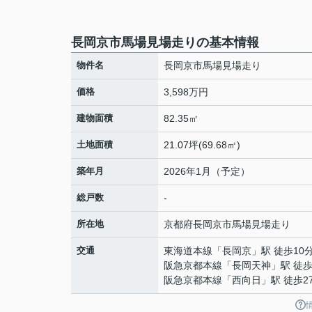
長岡京市馬場見場走りの基本情報
物件名
長岡京市馬場見場走り
価格
3,598万円
建物面積
82.35㎡
土地面積
21.07坪(69.68㎡)
築年月
2026年1月（予定）
総戸数
-
所在地
京都府
長岡京市
馬場
見場走り
交通
東海道本線
「
長岡京
」駅 徒歩10
阪急京都本線
「
長岡天神
」駅 徒歩
阪急京都本線
「
西向日
」駅 徒歩2