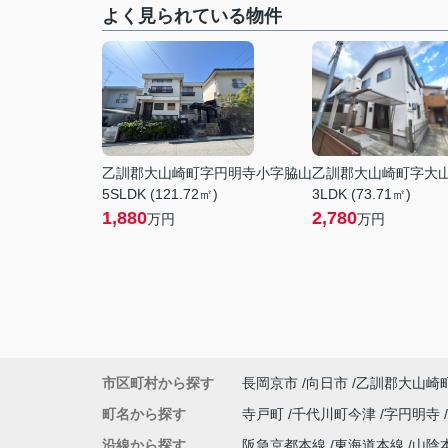
よく見られている物件
乙訓郡大山崎町字円明寺小字脇山
乙訓郡大山崎町字大
5SLDK (121.72㎡)
3LDK (73.71㎡)
1,880
2,780
万円
万円
市区町村から探す
長岡京市
向日市
乙訓郡大山崎
町名から探す
寺戸町
千代川町今津
字円明寺
沿線から探す
阪急京都本線
東海道本線
山陰