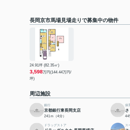
長岡京市馬場見場走りで募集中の物件
24.91坪 (82.35㎡)
3,598
万円(144.44万円/
坪)
周辺施設
銀行
保
京都銀行東長岡支店
さ
241ｍ（4分）
4
ドラッグストア
ス