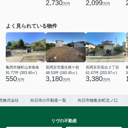
2,730
2,099
万円
万円
よく見られている物件
亀岡市篠町山本南条
長岡京市粟生梶ケ前
長岡京市高台２丁目
91.77坪 (303.40㎡)
48.53坪 (160.45㎡)
61.67坪 (203.87㎡)
3
550
3,180
3,380
万円
万円
万円
売株式会社
向日市の不動産一覧
向日市物集女町北ノ口
リヴの不動産