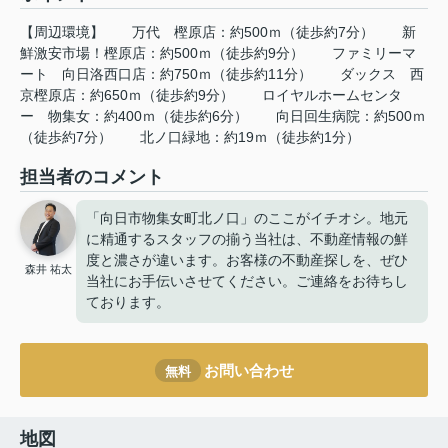
【周辺環境】
万代
樫原店：約500ｍ（徒歩約7分）
新
鮮激安市場！樫原店：約500ｍ（徒歩約9分）
ファミリーマ
ート
向日洛西口店：約750ｍ（徒歩約11分）
ダックス
西
京樫原店：約650ｍ（徒歩約9分）
ロイヤルホームセンタ
ー
物集女：約400ｍ（徒歩約6分）
向日回生病院：約500ｍ
（徒歩約7分）
北ノ口緑地：約19ｍ（徒歩約1分）
担当者のコメント
「向日市物集女町北ノ口」のここがイチオシ。地元
に精通するスタッフの揃う当社は、不動産情報の鮮
度と濃さが違います。お客様の不動産探しを、ぜひ
森井 祐太
当社にお手伝いさせてください。ご連絡をお待ちし
ております。
お問い合わせ
無料
地図