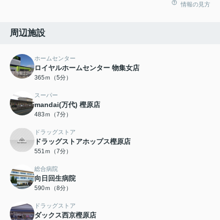
情報の見方
周辺施設
ホームセンター
ロイヤルホームセンター 物集女店
365ｍ（5分）
スーパー
mandai(万代) 樫原店
483ｍ（7分）
ドラッグストア
ドラッグストアホップス樫原店
551ｍ（7分）
総合病院
向日回生病院
590ｍ（8分）
ドラッグストア
ダックス西京樫原店