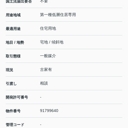
不要
国土法届出要否
第一種低層住居専用
用途地域
住宅用地
最適用途
宅地 / 傾斜地
地目 / 地勢
一般媒介
取引態様
古家有
現況
相談
引渡し
-
開発許可番号
91799640
物件番号
-
管理コード