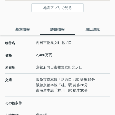
地図アプリで見る
基本情報
詳細情報
周辺環境
向日市物集女町北ノ口
物件名
2,480万円
価格
京都府
向日市
物集女町
北ノ口
所在地
阪急京都本線
「
洛西口
」駅 徒歩19分
交通
阪急京都本線
「
桂
」駅 徒歩28分
東海道本線
「
桂川
」駅 徒歩30分
その他条件