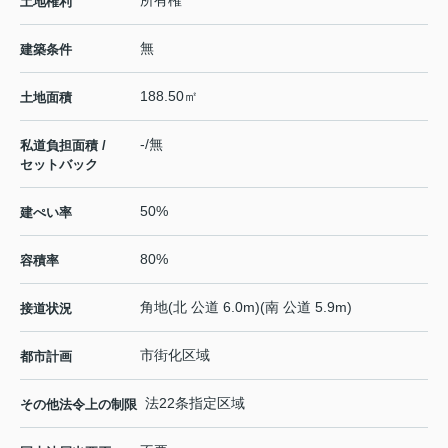
所有権
土地権利
無
建築条件
188.50㎡
土地面積
-/無
私道負担面積 /
セットバック
50%
建ぺい率
80%
容積率
角地(北 公道 6.0m)(南 公道 5.9m)
接道状況
市街化区域
都市計画
法22条指定区域
その他法令上の制限