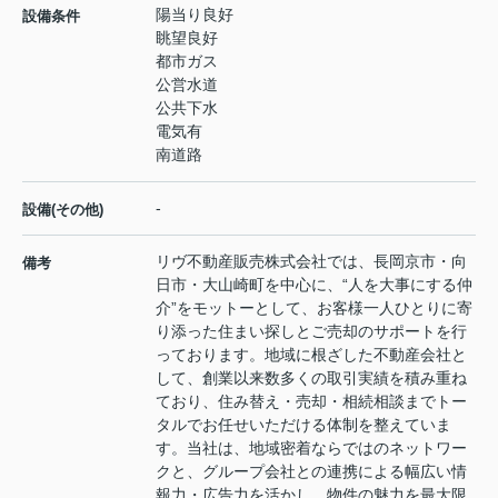
陽当り良好
設備条件
眺望良好
都市ガス
公営水道
公共下水
電気有
南道路
-
設備(その他)
リヴ不動産販売株式会社では、長岡京市・向
備考
日市・大山崎町を中心に、“人を大事にする仲
介”をモットーとして、お客様一人ひとりに寄
り添った住まい探しとご売却のサポートを行
っております。地域に根ざした不動産会社と
して、創業以来数多くの取引実績を積み重ね
ており、住み替え・売却・相続相談までトー
タルでお任せいただける体制を整えていま
す。当社は、地域密着ならではのネットワー
クと、グループ会社との連携による幅広い情
報力・広告力を活かし、物件の魅力を最大限