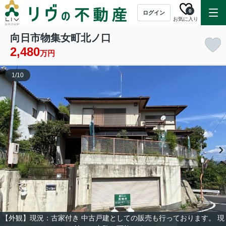
0
ログイン
お気に入り
向日市物集女町北ノ口
2,480
万円
1
/
10
【外観】現況：古家付き 中古戸建としての販売も行っております。 現