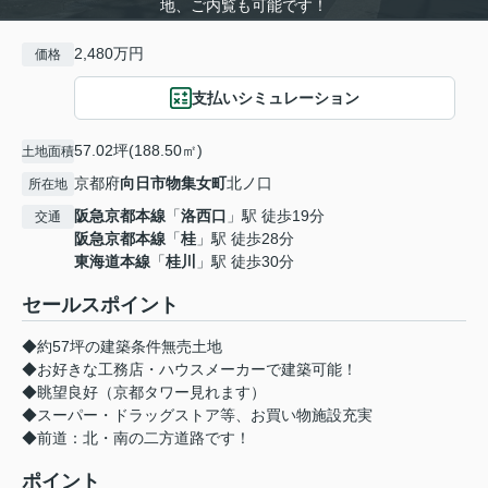
地、ご内覧も可能です！
2,480万円
価格
支払いシミュレーション
57.02坪(188.50㎡)
土地面積
京都府
向日市
物集女町
北ノ口
所在地
阪急京都本線
「
洛西口
」駅 徒歩19分
交通
阪急京都本線
「
桂
」駅 徒歩28分
東海道本線
「
桂川
」駅 徒歩30分
セールスポイント
◆約57坪の建築条件無売土地
◆お好きな工務店・ハウスメーカーで建築可能！
◆眺望良好（京都タワー見れます）
◆スーパー・ドラッグストア等、お買い物施設充実
◆前道：北・南の二方道路です！
ポイント