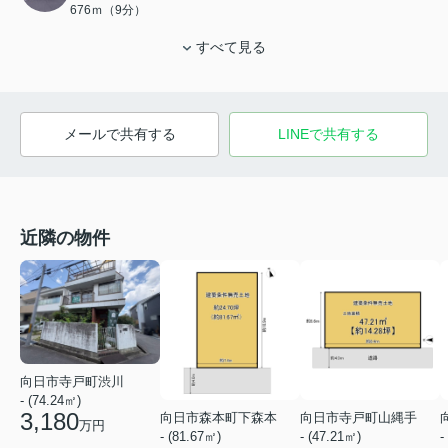
676ｍ（9分）
すべて見る
メールで共有する
LINEで共有する
近隣の物件
向日市寺戸町渋川
- (74.24㎡)
3,180
向日市森本町下森本
向日市寺戸町山縄手
万円
- (81.67㎡)
- (47.21㎡)
-