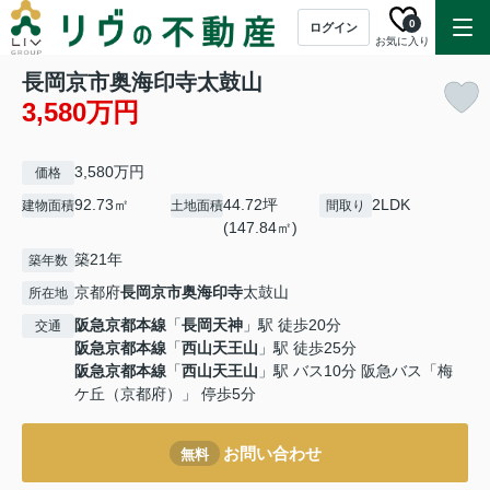
0
ログイン
お気に入り
長岡京市奥海印寺太鼓山
3,580万円
3,580万円
価格
92.73㎡
44.72坪
2LDK
建物面積
土地面積
間取り
(147.84㎡)
築21年
築年数
京都府
長岡京市
奥海印寺
太鼓山
所在地
阪急京都本線
「
長岡天神
」駅 徒歩20分
交通
阪急京都本線
「
西山天王山
」駅 徒歩25分
阪急京都本線
「
西山天王山
」駅 バス10分 阪急バス「梅
ケ丘（京都府）」 停歩5分
お問い合わせ
無料