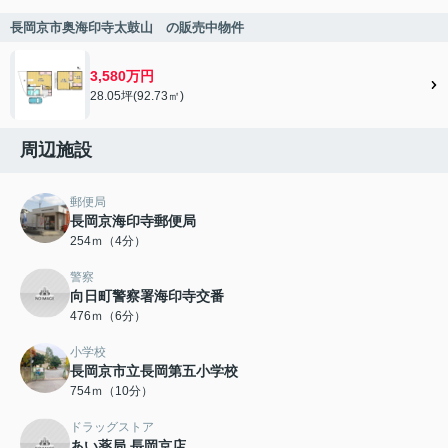
長岡京市奥海印寺太鼓山 の販売中物件
3,580万円
28.05坪(92.73㎡)
周辺施設
郵便局
長岡京海印寺郵便局
254ｍ（4分）
警察
向日町警察署海印寺交番
476ｍ（6分）
小学校
長岡京市立長岡第五小学校
754ｍ（10分）
ドラッグストア
あい薬局 長岡京店