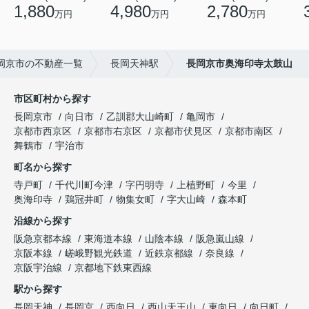
1,880
4,980
2,780
万円
万円
万円
岡京市の不動産一覧
長岡天神駅
長岡京市奥海印寺太鼓山
市区町村から探す
長岡京市
向日市
乙訓郡大山崎町
亀岡市
京都市西京区
京都市右京区
京都市伏見区
京都市南区
舞鶴市
宇治市
町名から探す
寺戸町
千代川町今津
字円明寺
上植野町
今里
奥海印寺
鶏冠井町
物集女町
字大山崎
森本町
沿線から探す
阪急京都本線
東海道本線
山陰本線
阪急嵐山線
京阪本線
嵯峨野観光鉄道
近鉄京都線
奈良線
京阪宇治線
京都地下鉄東西線
駅から探す
長岡天神
長岡京
西向日
西山天王山
東向日
向日町