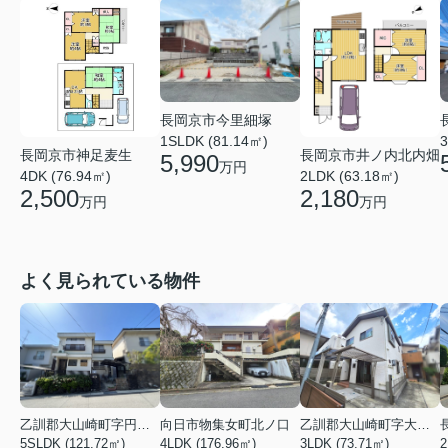
長岡京市今里細塚
1SLDK (81.14㎡)
3
長岡京市神足麦生
長岡京市井ノ内北内畑
5,990
万円
4DK (76.94㎡)
2LDK (63.18㎡)
2,500
2,180
万円
万円
よく見られている物件
乙訓郡大山崎町字円明寺小字脇山
向日市物集女町北ノ口
乙訓郡大山崎町字大山崎小字西高田
5SLDK (121.72㎡)
4LDK (176.96㎡)
3LDK (73.71㎡)