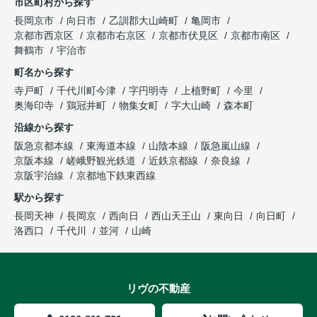
市区町村から探す
長岡京市
向日市
乙訓郡大山崎町
亀岡市
京都市西京区
京都市右京区
京都市伏見区
京都市南区
舞鶴市
宇治市
町名から探す
寺戸町
千代川町今津
字円明寺
上植野町
今里
奥海印寺
鶏冠井町
物集女町
字大山崎
森本町
沿線から探す
阪急京都本線
東海道本線
山陰本線
阪急嵐山線
京阪本線
嵯峨野観光鉄道
近鉄京都線
奈良線
京阪宇治線
京都地下鉄東西線
駅から探す
長岡天神
長岡京
西向日
西山天王山
東向日
向日町
洛西口
千代川
並河
山崎
リヴの不動産