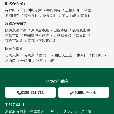
町名から探す
寺戸町
千代川町今津
字円明寺
上植野町
今里
奥海印寺
鶏冠井町
物集女町
字大山崎
森本町
沿線から探す
阪急京都本線
東海道本線
山陰本線
阪急嵐山線
京阪本線
嵯峨野観光鉄道
近鉄京都線
奈良線
京阪宇治線
京都地下鉄東西線
駅から探す
長岡天神
長岡京
西向日
西山天王山
東向日
向日町
洛西口
千代川
並河
山崎
リヴの不動産
0120-811-731
お問い合わせ
〒617-0814
京都府長岡京市今里西ノ口13-1 ラ・グラシューズ 1階