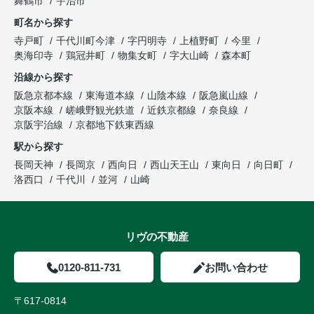
舞鶴市
宇治市
町名から探す
寺戸町
千代川町今津
字円明寺
上植野町
今里
奥海印寺
鶏冠井町
物集女町
字大山崎
森本町
沿線から探す
阪急京都本線
東海道本線
山陰本線
阪急嵐山線
京阪本線
嵯峨野観光鉄道
近鉄京都線
奈良線
京阪宇治線
京都地下鉄東西線
駅から探す
長岡天神
長岡京
西向日
西山天王山
東向日
向日町
洛西口
千代川
並河
山崎
リヴの不動産
0120-811-731
お問い合わせ
〒617-0814