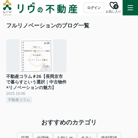
0
ログイン
お気に入り
フルリノベーションのブログ一覧
不動産コラム＃26【長岡京市
で暮らすという選択｜中古物件
×リノベーションの魅力】
2025.10.06
不動産コラム
おすすめのカテゴリ
採用
分譲地
お知らせ
チラシ
売却実績