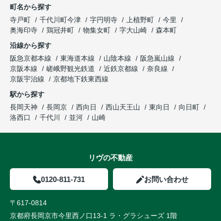
町名から探す
寺戸町
千代川町今津
字円明寺
上植野町
今里
奥海印寺
鶏冠井町
物集女町
字大山崎
森本町
沿線から探す
阪急京都本線
東海道本線
山陰本線
阪急嵐山線
京阪本線
嵯峨野観光鉄道
近鉄京都線
奈良線
京阪宇治線
京都地下鉄東西線
駅から探す
長岡天神
長岡京
西向日
西山天王山
東向日
向日町
洛西口
千代川
並河
山崎
リヴの不動産
0120-811-731
お問い合わせ
〒617-0814
京都府長岡京市今里西ノ口13-1 ラ・グラシューズ 1階