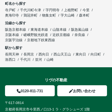
町名から探す
寺戸町
千代川町今津
字円明寺
上植野町
今里
奥海印寺
鶏冠井町
物集女町
字大山崎
森本町
沿線から探す
阪急京都本線
東海道本線
山陰本線
阪急嵐山線
京阪本線
嵯峨野観光鉄道
近鉄京都線
奈良線
京阪宇治線
京都地下鉄東西線
駅から探す
長岡天神
長岡京
西向日
西山天王山
東向日
向日町
洛西口
千代川
並河
山崎
リヴの不動産
0120-811-731
お問い合わせ
〒617-0814
京都府長岡京市今里西ノ口13-1 ラ・グラシューズ 1階