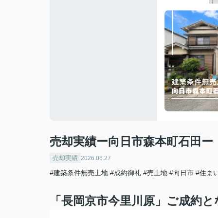
売却実績ー向日市森本町石田ー
売却実績
2026.06.27
#建築条件無売土地
#成約御礼
#売土地
#向日市
#住ま
「長岡京市今里川原」ご成約と