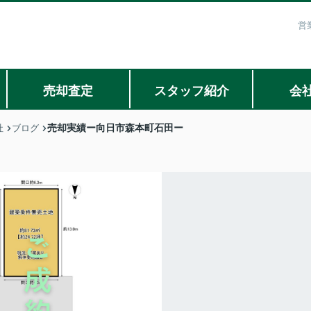
営
売却査定
スタッフ紹介
会
売却実績ー向日市森本町石田ー
社
ブログ