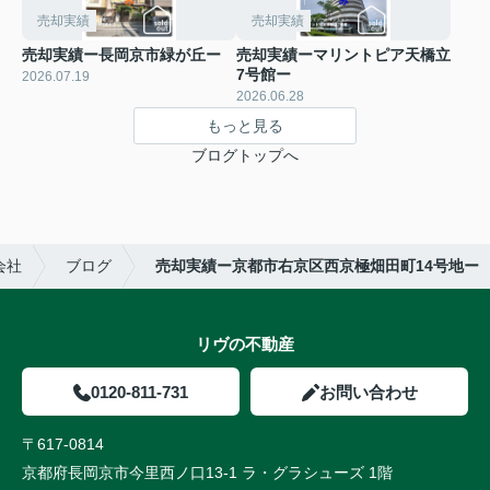
売却実績
売却実績
売却実績ー長岡京市緑が丘ー
売却実績ーマリントピア天橋立
7号館ー
2026.07.19
2026.06.28
もっと見る
ブログトップへ
会社
ブログ
売却実績ー京都市右京区西京極畑田町14号地ー
リヴの不動産
0120-811-731
お問い合わせ
〒617-0814
京都府長岡京市今里西ノ口13-1 ラ・グラシューズ 1階