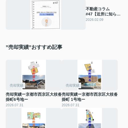
不動産コラム
#47【近所に知られ
ず家を売り方法｜バ
2026.02.09
レない不動産売却】
”売却実績”おすすめ記事
売却実績
売却実績
売却実績ー京都市西京区大枝沓
売却実績ー京都市西京区大枝沓
掛町6号地ー
掛町 1号地ー
2026.07.31
2026.07.31