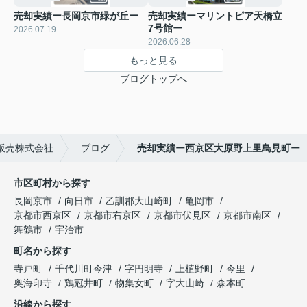
売却実績ー長岡京市緑が丘ー
売却実績ーマリントピア天橋立
7号館ー
2026.07.19
2026.06.28
もっと見る
ブログトップへ
販売株式会社
ブログ
売却実績ー西京区大原野上里鳥見町ー
市区町村から探す
長岡京市
向日市
乙訓郡大山崎町
亀岡市
京都市西京区
京都市右京区
京都市伏見区
京都市南区
舞鶴市
宇治市
町名から探す
寺戸町
千代川町今津
字円明寺
上植野町
今里
奥海印寺
鶏冠井町
物集女町
字大山崎
森本町
沿線から探す