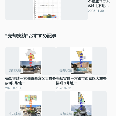
不動産コラム
#34【不動産
の仲介につい
2025.11.30
て】
”売却実績”おすすめ記事
売却実績
売却実績
売却実績ー京都市西京区大枝沓
売却実績ー京都市西京区大枝沓
掛町6号地ー
掛町 1号地ー
2026.07.31
2026.07.31
売却実績
売却実績