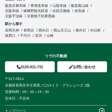
阪急京都本線
東海道本線
山陰本線
阪急嵐山線
京阪本線
嵯峨野観光鉄道
近鉄京都線
奈良線
京阪宇治線
京都地下鉄東西線
駅から探す
長岡天神
長岡京
西向日
西山天王山
東向日
向日町
洛西口
千代川
並河
山崎
リヴの不動産
0120-811-731
お問い合わせ
〒617-0814
京都府長岡京市今里西ノ口13-1 ラ・グラシューズ 1階
営業時間：
09：00～19：00
定休日：
不定休
トップページ