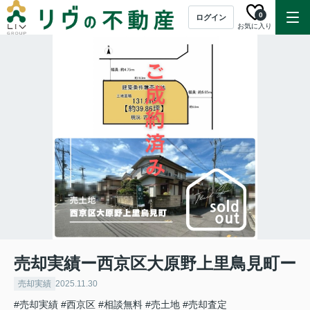
0
ログイン
お気に入り
売却実績ー西京区大原野上里鳥見町ー
売却実績
2025.11.30
#売却実績
#西京区
#相談無料
#売土地
#売却査定