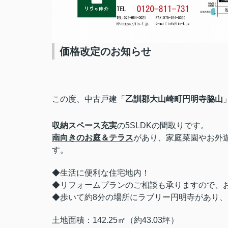
価格改定のお知らせ
この度、中古戸建
「
乙訓郡大山崎町円明寺脇山
収納スペース充実
の5SLDKの間取りです。
南向きのお庭＆テラス
があり、家庭菜園やお外
す。
◆生活に便利な住宅地内！
◆リフォームプランのご相談も承りますので、
◆歩いて約8分の場所にラブリー円明寺があり
土地面積：142.25㎡（約43.03坪）