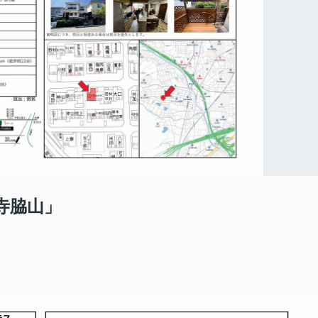
寺脇山」
！