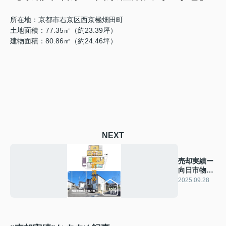
所在地：京都市右京区西京極畑田町
土地面積：77.35㎡（約23.39坪）
建物面積：80.86㎡（約24.46坪）
NEXT
売却実績ー
向日市物集
女町堂ノ前
2025.09.28
ー