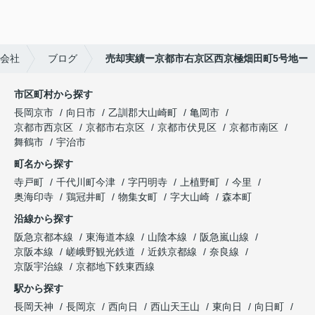
会社
ブログ
売却実績ー京都市右京区西京極畑田町5号地ー
市区町村から探す
長岡京市
向日市
乙訓郡大山崎町
亀岡市
京都市西京区
京都市右京区
京都市伏見区
京都市南区
舞鶴市
宇治市
町名から探す
寺戸町
千代川町今津
字円明寺
上植野町
今里
奥海印寺
鶏冠井町
物集女町
字大山崎
森本町
沿線から探す
阪急京都本線
東海道本線
山陰本線
阪急嵐山線
京阪本線
嵯峨野観光鉄道
近鉄京都線
奈良線
京阪宇治線
京都地下鉄東西線
駅から探す
長岡天神
長岡京
西向日
西山天王山
東向日
向日町