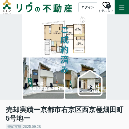
0
ログイン
お気に入り
売却実績ー京都市右京区西京極畑田町
5号地ー
売却実績
2025.09.28