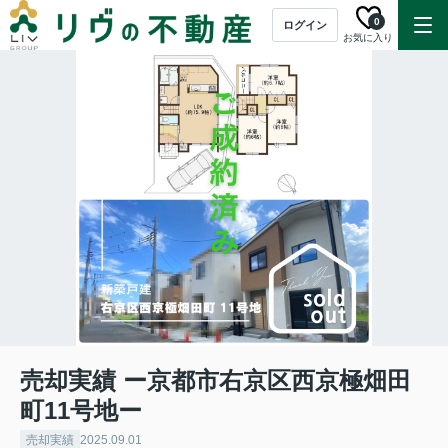
0
ログイン
お気に入り
売却実績 ー京都市右京区西京極畑田
町11号地ー
売却実績
2025.09.01