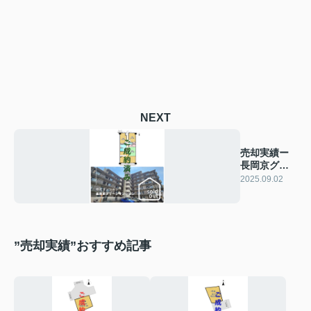
NEXT
売却実績ー
長岡京グリ
ーンマンシ
2025.09.02
ョンー
”売却実績”おすすめ記事