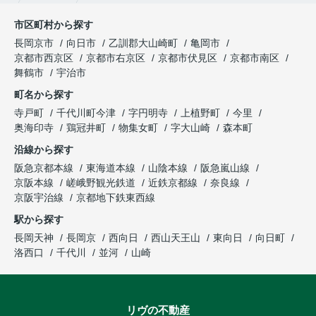
市区町村から探す
長岡京市
向日市
乙訓郡大山崎町
亀岡市
京都市西京区
京都市右京区
京都市伏見区
京都市南区
舞鶴市
宇治市
町名から探す
寺戸町
千代川町今津
字円明寺
上植野町
今里
奥海印寺
鶏冠井町
物集女町
字大山崎
森本町
沿線から探す
阪急京都本線
東海道本線
山陰本線
阪急嵐山線
京阪本線
嵯峨野観光鉄道
近鉄京都線
奈良線
京阪宇治線
京都地下鉄東西線
駅から探す
長岡天神
長岡京
西向日
西山天王山
東向日
向日町
洛西口
千代川
並河
山崎
リヴの不動産