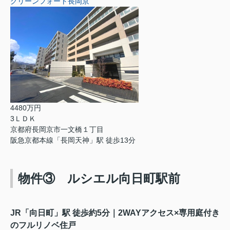
グリーンフォート長岡京
4480万円
3ＬＤＫ
京都府長岡京市一文橋１丁目
阪急京都本線「長岡天神」駅 徒歩13分
物件③ ルシエル向日町駅前
JR「向日町」駅 徒歩約5分｜2WAYアクセス×専用庭付き
のフルリノベ住戸