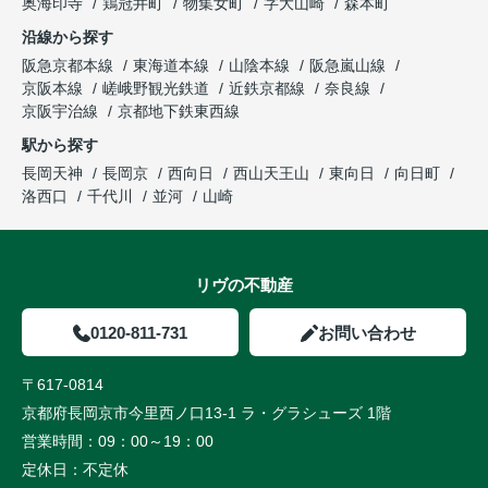
奥海印寺
鶏冠井町
物集女町
字大山崎
森本町
沿線から探す
阪急京都本線
東海道本線
山陰本線
阪急嵐山線
京阪本線
嵯峨野観光鉄道
近鉄京都線
奈良線
京阪宇治線
京都地下鉄東西線
駅から探す
長岡天神
長岡京
西向日
西山天王山
東向日
向日町
洛西口
千代川
並河
山崎
リヴの不動産
0120-811-731
お問い合わせ
〒617-0814
京都府長岡京市今里西ノ口13-1 ラ・グラシューズ 1階
営業時間：
09：00～19：00
定休日：
不定休