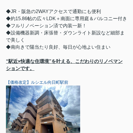
◆JR・阪急の2WAYアクセスで通勤にも便利
◆約15.86帖の広々LDK＋南面に専用庭＆バルコニー付き
◆フルリノベーション済で内装一新！
◆設備機器新調・床張替・ダウンライト新設など細部ま
で美しく
◆南向きで陽当たり良好、毎日が心地よい住まい
“駅近×快適な住環境”を叶える、こだわりのリノベマン
ションです。
【価格改定】ルシエル向日町駅前