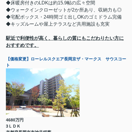
◆床暖房付きのLDKは約15.9帖の広々空間
◆ウォークインクローゼットが2か所あり、収納力も◎
◆宅配ボックス・24時間ゴミ出しOKのゴミドラム完備
◆キッズルームや屋上テラスなど共用施設も充実
駅近で利便性が高く、暮らしの質にもこだわりたい方に
おすすめです。
【価格変更】ローレルスクエア長岡京ザ・マークス サウスコー
ト
4680万円
3ＬＤＫ