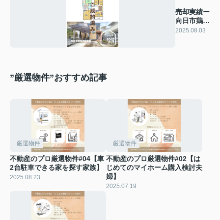
売却実績ー
向日市鶏冠
井町稲葉ー
2025.08.03
”厳選物件”おすすめ記事
厳選物件
厳選物件
不動産のプロ厳選物件#04【車
不動産のプロ厳選物件#02【は
2台駐車できる家を探す家族】
じめてのマイホーム購入検討夫
婦】
2025.08.23
2025.07.19