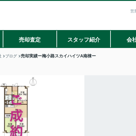
営
売却査定
スタッフ紹介
会
売却実績ー梅小路スカイハイツA南棟ー
社
ブログ