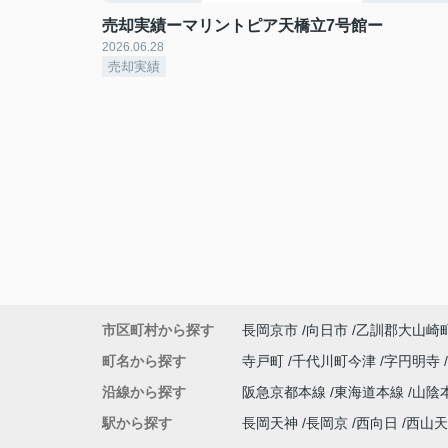
売却実績ーマリントピア天橋立7号館ー
2026.06.28
売却実績
市区町村から探す
長岡京市
向日市
乙訓郡大山崎
町名から探す
寺戸町
千代川町今津
字円明寺
沿線から探す
阪急京都本線
東海道本線
山陰
駅から探す
長岡天神
長岡京
西向日
西山天