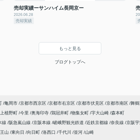
売却実績ーサンハイム長岡京ー
2026.06.28
20
売却実績
もっと見る
ブログトップへ
町
亀岡市
京都市西京区
京都市右京区
京都市伏見区
京都市南区
舞鶴
上植野町
今里
奥海印寺
鶏冠井町
物集女町
字大山崎
森本町
本線
阪急嵐山線
京阪本線
嵯峨野観光鉄道
近鉄京都線
奈良線
京阪
王山
東向日
向日町
洛西口
千代川
並河
山崎