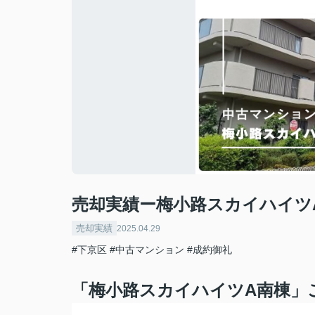
売却実績ー梅小路スカイハイツ
売却実績
2025.04.29
#下京区
#中古マンション
#成約御礼
「梅小路スカイハイツA南棟
」