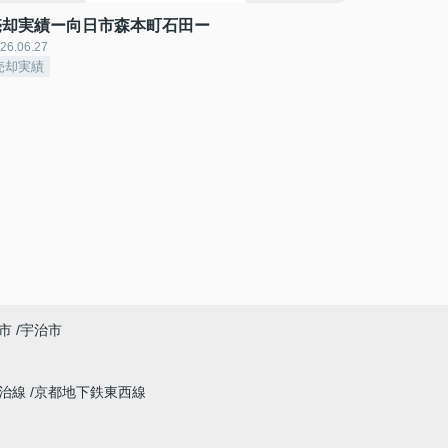
売却実績ー向日市森本町石田ー
26.06.27
売却実績
市
宇治市
宇治線
京都地下鉄東西線